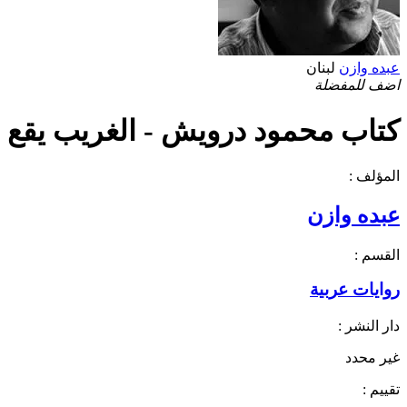
عبده وازن
لبنان
اضف للمفضلة
كتاب محمود درويش - الغريب يقع عل
المؤلف :
عبده وازن
القسم :
روايات عربية
دار النشر :
غير محدد
تقييم :