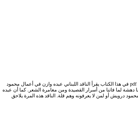
تحميل كتاب محمود درويش - الغريب يقع على نفسه pdf الكاتب عبده وازن محمود درويش الغريب يقع على نفسه - قراءة في أعماله الجديدة pdf في هذا الكتاب يقرأ الناقد اللبناني عبده وازن في أعمال محمود
ا دهشة لما فاتنا من أسرار القصيدة ومن مغامرة الشعر. كما أن عبده
محمود درويش أو لمن لا يعرفونه وهم قلة. الناقد هذه المرة يلاحق