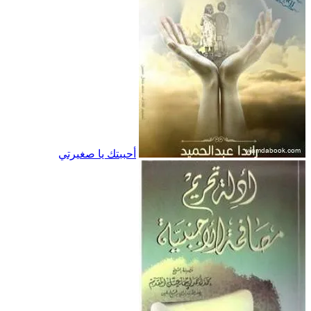
أحببتك يا صغيرتي