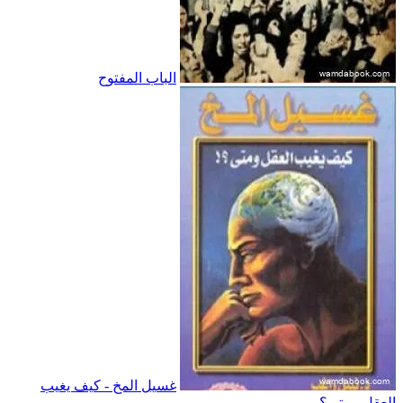
الباب المفتوح
غسيل المخ - كيف يغيب
العقل ومتى؟