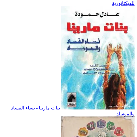
للديكتاتورية
بنات مارينا - نساء الفساد
والموساد