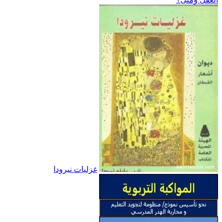
غزليات نيرودا