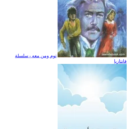
توم ومن معه - سلسلة
فانتازيا