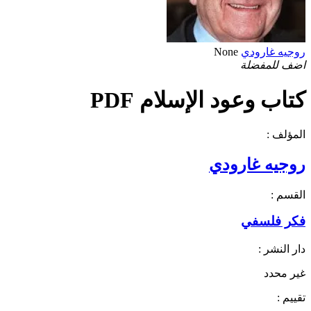
روجيه غارودي
None
اضف للمفضلة
كتاب وعود الإسلام PDF
المؤلف :
روجيه غارودي
القسم :
فكر فلسفي
دار النشر :
غير محدد
تقييم :