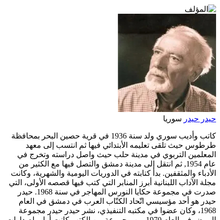
حيدر حيدر
سوريا
كاتب وأديب سوري ولد سنة 1936 في قرية حصين البحر بمحافظة
طرطوس حيث تلقى تعليمه الأبتدائي فيها ثم انتسب إلى معهد
المعلمين التربوي في مدينة حلب حيث واصل دراسته وتخرج في
عام 1954, ثم انتقل إلى مدينة دمشق والتصل فيها مع الكثير من
الأدباء والمثقفين. بدأ كتابته في الدوريات اليومية والشهرية، وكانت
مجلة الآداب اللبنانية أبرز المنابر التي كتب فيها قصصه الأولى، التي
صدرت في مجموعة حكايا النورس المهاجر في سنة 1968. حيدر
حيدر هو أحد مؤسيسي اتّحاد الكتّاب العرب في دمشق في العام
1968، وكان عضوا في مكتبه التنفيذي، نشر حيدر حيدر مجموعة
الومض في العام 1970 بين مجموعة من الكتب كانت أولى اصدارات