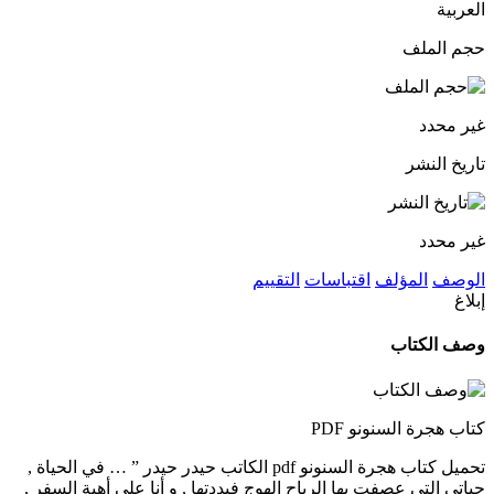
العربية
حجم الملف
غير محدد
تاريخ النشر
غير محدد
الوصف
المؤلف
اقتباسات
التقييم
إبلاغ
وصف الكتاب
كتاب هجرة السنونو PDF
تحميل كتاب هجرة السنونو pdf الكاتب حيدر حيدر ” … في الحياة ,
حياتي التي عصفت بها الرياح الهوج فبددتها , و أنا على أهبة السفر ,