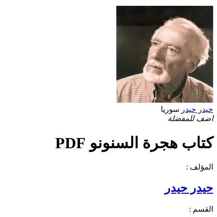
حيدر حيدر
سوريا
اضف للمفضلة
كتاب هجرة السنونو PDF
المؤلف :
حيدر حيدر
القسم :