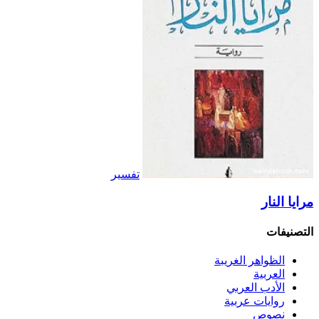
تفسير
مرايا النار
التصنيفات
الظواهر الغريبة‏
العربية
الأدب العربي
روايات عربية
نصوص