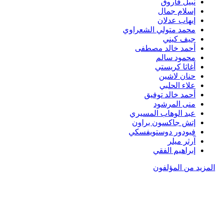
نبيل فاروق
إسلام جمال
إيهاب عدلان
محمد متولي الشعراوي
جيف كيني
أحمد خالد مصطفى
محمود سالم
أغاثا كريستي
حنان لاشين
علاء الحلبي
أحمد خالد توفيق
منى المرشود
عبد الوهاب المسيري
إتش جاكسون براون
فيودور دوستويفسكي
آرثر ميلر
إبراهيم الفقي
المزيد من المؤلفون