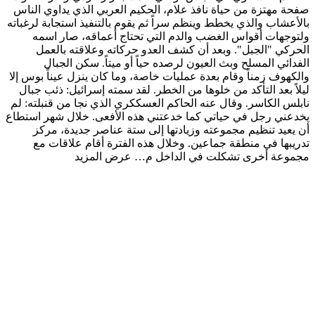
صفحة مهتزة من حياة نافذ علام، الحكيم العربي الذي يداوي الناس
بالأعشاب والذي يخطط وينظم سراً ثم يقوم بالتنفيذ استجابة لرغباته
ولتوجهات أقواس الغضب والدم التي تحتاج أعماقه، صار اسمه
الحركي "الجبل". وبعد أن كشف العدو حركاته وعلاقته بالعمل
الفدائي المسلح وبث العيون لرصده حياً أو ميتاً. سكن الجبال
والكهوف زمناً وقام بعدة عمليات خاصة، وما كان ينزل عيناً بوس إلا
ليلاً بعد التأكد من خلوها من الخطر. لقد سمته إسرائيل: ذئب جبال
نابلس الكاسر. وقال عنه الحاكم العسككري الذي نجا من قنبلته: لم
يخدعني رجل في حياتي كما خدعتني هذه الأفعى. خلال شهر استطاع
أن يعيد تنظيم مجموعته وزيادتها إلى ستة عناصر جديدة، مركز
تدريبها في منطقة جماعين. وخلال هذه الفترة أقام علاقات مع
مجموعة أخرى تشكلت في الداخل م…
عرض المزيد