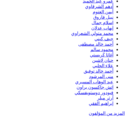
عمرو عبد الحميد
أدهم الشرقاوي
أيمن العتوم
نبيل فاروق
إسلام جمال
إيهاب عدلان
محمد متولي الشعراوي
جيف كيني
أحمد خالد مصطفى
محمود سالم
أغاثا كريستي
حنان لاشين
علاء الحلبي
أحمد خالد توفيق
منى المرشود
عبد الوهاب المسيري
إتش جاكسون براون
فيودور دوستويفسكي
آرثر ميلر
إبراهيم الفقي
المزيد من المؤلفون