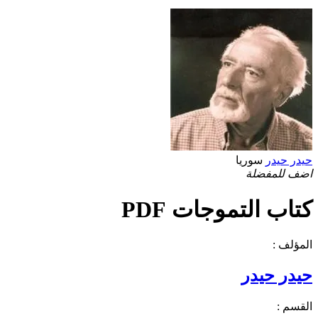
حيدر حيدر
سوريا
اضف للمفضلة
كتاب التموجات PDF
المؤلف :
حيدر حيدر
القسم :