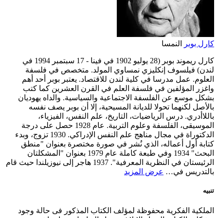
كارل بوبر
النمسا
كارل ريموند بوبر (28 يوليو 1902 في فينا - 17 سبتمبر 1994 في
لندن) فيلسوف إنكليزي نمساوي المولد. متخصص في فلسفة
العلوم. عمل مدرسا في كلية لندن للاقتصاد. يعتبر بوبر أحد أهم
واغزر المؤلفين في فلسفة العلم في القرن العشرين كما كتب
بشكل موسع عن الفلسفة الاجتماعية والسياسية. والداه يهوديان
بالأصل لكنهما تحولا للديانة المسيحية، إلا أن بوبر يصف نفسه
باللاأدري. درس الرياضيات، التاريخ، علم النفس، الفيزياء،
الموسيقى، الفلسفة وعلوم التربية. عام 1928 حصل على درجة
الدكتوراة في مجال مناهج علم النفس الإدراكي. 1930 تزوج، وبدء
كتابة أول أعماله، الذي نُشر في صورة مختصرة بعنوان "منطق
البحث" 1934 وفي طبعة كاملة عام 1979 بعنوان "المشكلتان
الرئيستان في النظرية المعرفية". 1937 هاجر إلى نيوزيلندا حيث قام
بالتدريس في…
عرض المزيد
تنبيه
الملكية الفكرية محفوظة لمؤلف الكتاب المذكور فى حالة وجود