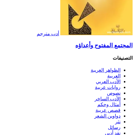
أدب مترجم
المجتمع المفتوح وأعداؤه
التصنيفات
الظواهر الغريبة‏
العربية
الأدب العربي
روايات عربية
نصوص
الأدب الساخر
أمثال وحكم
قصص عربية
دواوين الشعر
نثر
رسائل
نقد أدبي