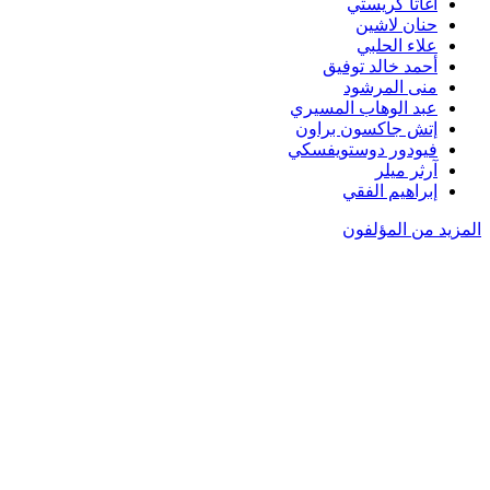
أغاثا كريستي
حنان لاشين
علاء الحلبي
أحمد خالد توفيق
منى المرشود
عبد الوهاب المسيري
إتش جاكسون براون
فيودور دوستويفسكي
آرثر ميلر
إبراهيم الفقي
المزيد من المؤلفون