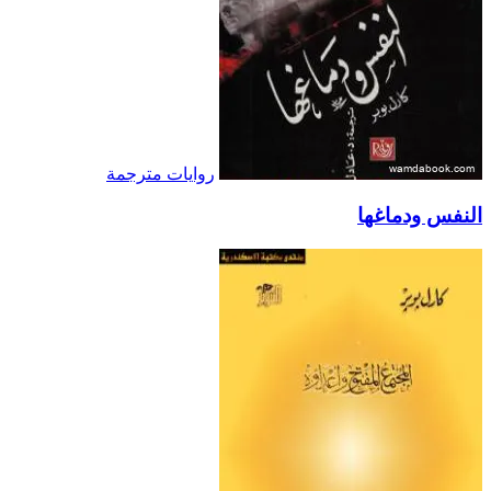
روايات مترجمة
النفس ودماغها