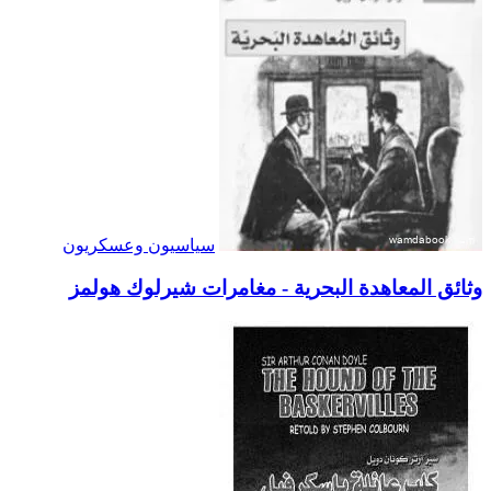
سياسيون وعسكريون
وثائق المعاهدة البحرية - مغامرات شيرلوك هولمز