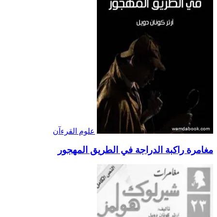
علوم القرءآن
مغامرة راكبة الدراجة في الطريق المهجور