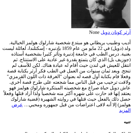
آرثر كونان دويل
None
أديب وطبيب بريطاني هو مبتدع شخصية شارلوك هولمز الخيالية.
ولد (دويل) في 22 مايو من عام 1859 بإدنبره - إسكتلندا، لعائلة ليست
بغنية. درس الطب في جامعة إدنبرة وتأثر كثيرا بشخصية أستاذه
(جوزيف بل) الذي كان يتمتع بقدرة غير عادية على الاستنتاج. ثم
انتقل للعيش في لندن حيث أقام له عيادة هناك. لكن للأسف لم
تنجح. وبعد ثمان سنوات من العمل في الطب فكر آرثر بكتابة قصة
وفعلا فام بكتابة أول قصه له بعنوان "الغرقة ذات اللون القرمزي"
ولاقت ترحيب من قبل الناس مما شجعته على طرح قصة أخرى.
عاش دويل حياة صراع مع شخصيته المبتكره شارلوك هولمز فهو
يعتقد إنها قد حازت على شهره أكثر منه شخصياً ولذا أراد قتلها وفعلاً
حصل ذلك بالفعل حيث قتلها في روايته الشهيرة (قضية شارلوك
هولمز) إلا أنه لاقى اعتراضات من قبل جمهوره ومحبي…
عرض
المزيد
تنبيه