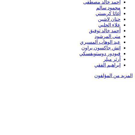
أحمد خالد مصطفى
محمود سالم
أغاثا كريستي
حنان لاشين
علاء الحلبي
أحمد خالد توفيق
منى المرشود
عبد الوهاب المسيري
إتش جاكسون براون
فيودور دوستويفسكي
آرثر ميلر
إبراهيم الفقي
المزيد من المؤلفون