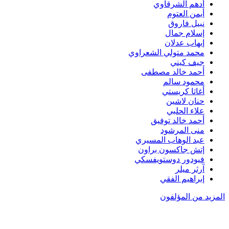
أدهم الشرقاوي
أيمن العتوم
نبيل فاروق
إسلام جمال
إيهاب عدلان
محمد متولي الشعراوي
جيف كيني
أحمد خالد مصطفى
محمود سالم
أغاثا كريستي
حنان لاشين
علاء الحلبي
أحمد خالد توفيق
منى المرشود
عبد الوهاب المسيري
إتش جاكسون براون
فيودور دوستويفسكي
آرثر ميلر
إبراهيم الفقي
المزيد من المؤلفون