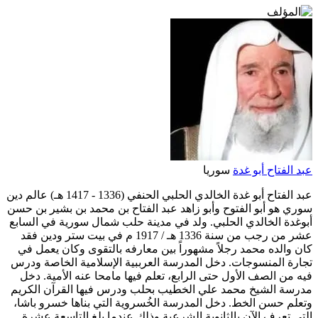
عبد الفتاح أبو غدة
سوريا
عبد الفتاح أبو غدة الخالدي الحلبي الحنفي (1336 - 1417 هـ) عالم دين
سوري هو أبو الفتوح وأبو زاهد عبد الفتاح بن محمد بن بشير بن حسن
أبوغدة الخالدي الحلبي. ولد في مدينة حلب شمال سورية في السابع
عشر من رجب من سنة 1336 هـ / 1917 م في بيت ستر ودين فقد
كان والده محمد رجلاً مشهوراً بين معارفه بالتقوى وكان يعمل في
تجارة المنسوجات. دخل المدرسة العرببية الإسلامية الخاصة ودرس
فيه من الصف الأول حتى الرابع، تعلم فيها مامحا عنه الأمية. دخل
مدرسة الشيخ محمد علي الخطيب بحلب ودرس فيها القرآن الكريم
وتعلم حسن الخط. دخل المدرسة الخُسروية التي بناها خسرو باشا،
التي تعرف الآن بالثانوية الشرعية وذلك عندما بلغ التاسعة عشرة