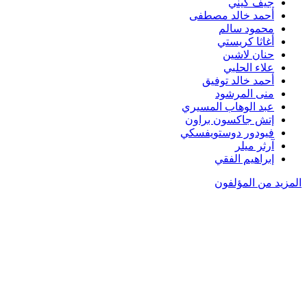
جيف كيني
أحمد خالد مصطفى
محمود سالم
أغاثا كريستي
حنان لاشين
علاء الحلبي
أحمد خالد توفيق
منى المرشود
عبد الوهاب المسيري
إتش جاكسون براون
فيودور دوستويفسكي
آرثر ميلر
إبراهيم الفقي
المزيد من المؤلفون