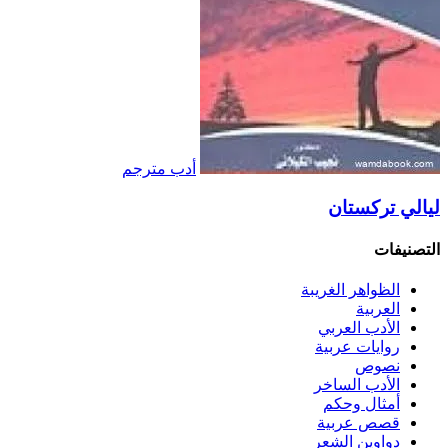
أدب مترجم
ليالي تركستان
التصنيفات
الظواهر الغريبة‏
العربية
الأدب العربي
روايات عربية
نصوص
الأدب الساخر
أمثال وحكم
قصص عربية
دواوين الشعر