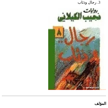
رجال وذئاب
المؤلف