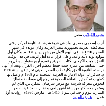
نجيب الكيلاني
مصر
أديب إسلامي مصري. ولد في قرية شرشابة التابعة لمركز زفتى
بمحافظة الغربية بجمهورية مصر العربية وكان مولده في شهر
المحرم 1350 هـ، في اليوم الأول من شهر يونيو 1931م, وكان أول
مولود يولد لأبيه وأمه, وعلى غرار عادة أهل الريف في هذا الوقت
التحق نجيب الكيلاني بكُتَاب القرية, وعمره أربع سنوات, وظل به
حتى السابعة من عمره حيث حفظ معظم أجزاء القرآن وبعد أن أنهى
دراسته الثانوية التحق بكلية طب القصر العيني تخرج فيها سنة 1960
م. سافر إلى دولة الإمارات العربية المتحدة عام 1968 م وعمل بها
كطبيب ثم كمدير للثقافة الصحية ثم رجع إلي موطنه (طنطا)؛
ليخوض معركة شرسة مع مرض سرطان البنكرياس, الذي لم
يستمر معه أكثر من ستة أشهر, لقي بعدها ربه بعد عيد الفطر
المبارك بيوم واحد, في شوال 1415 هـ – مارس 1995م. روايات أول
عمل…
عرض المزيد