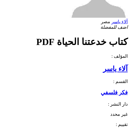
آلاء ياسر
مصر
اضف للمفضلة
كتاب خدعتنا الحياة PDF
المؤلف :
آلاء ياسر
القسم :
فكر فلسفي
دار النشر :
غير محدد
تقييم :