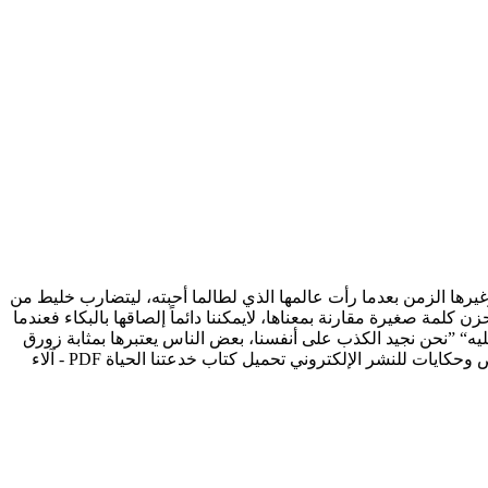
ما كبرت، وغيرها الزمن بعدما رأت عالمها الذي لطالما أحبته، ليتضارب خليط من
كلمة صغيرة مقارنة بمعناها، لايمكننا دائماً إلصاقها بالبكاء فعندما
ليه“ ”نحن نجيد الكذب على أنفسنا، بعض الناس يعتبرها بمثابة زورق
الانقاذ لكن تتراكم صفحات الكذب إلى أن تكوِّن كتاب، كتاب شخصيتك المظلمة“ ”لا تقولِ لي أني تغيرت، فمن منا لم يتغير!“ الناشر: دار قصص وحكايات للنشر الإلكتروني تحميل كتاب خدعتنا الحياة PDF - آلاء