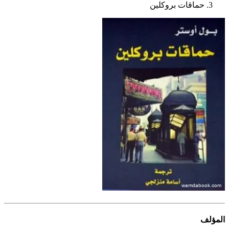
حماقات بروكلين
المؤلف