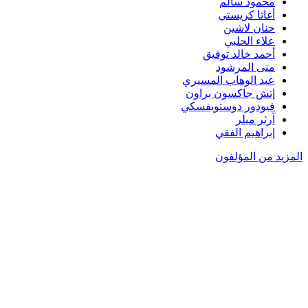
محمود سالم
أغاثا كريستي
حنان لاشين
علاء الحلبي
أحمد خالد توفيق
منى المرشود
عبد الوهاب المسيري
إتش جاكسون براون
فيودور دوستويفسكي
آرثر ميلر
إبراهيم الفقي
المزيد من المؤلفون