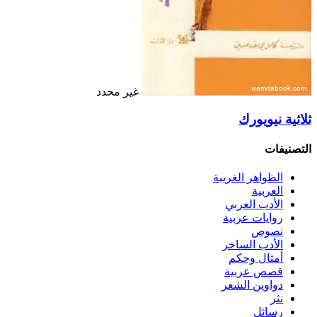
غير محدد
ثلاثية نيويورك
التصنيفات
الظواهر الغريبة‏
العربية
الأدب العربي
روايات عربية
نصوص
الأدب الساخر
أمثال وحكم
قصص عربية
دواوين الشعر
نثر
رسائل