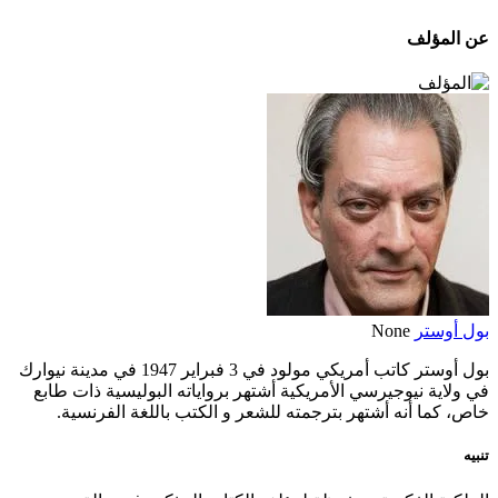
عن المؤلف
بول أوستر
None
بول أوستر كاتب أمريكي مولود في 3 فبراير 1947 في مدينة نيوارك
في ولاية نيوجيرسي الأمريكية أشتهر برواياته البوليسية ذات طابع
خاص، كما أنه أشتهر بترجمته للشعر و الكتب باللغة الفرنسية.
تنبيه