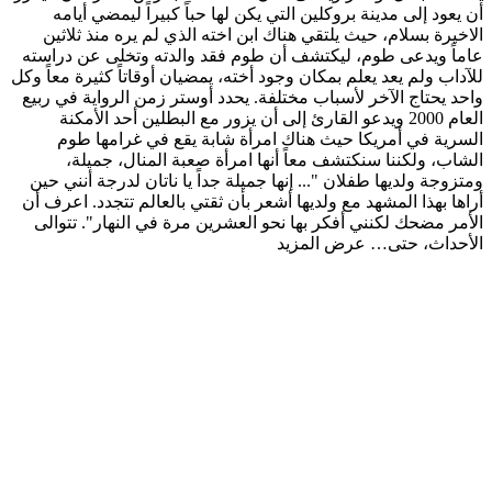
أن يعود إلى مدينة بروكلين التي يكن لها حباً كبيراً ليمضي أيامه
الاخيرة بسلام، حيث يلتقي هناك ابن اخته الذي لم يره منذ ثلاثين
عاماً ويدعى طوم، ليكتشف أن طوم فقد والدته وتخلى عن دراسته
للآداب ولم يعد يعلم بمكان وجود أخته، يمضيان أوقاتاً كثيرة معاً وكل
واحد يحتاج الآخر لأسباب مختلفة. يحدد أوستر زمن الرواية في ربيع
العام 2000 ويدعو القارئ إلى أن يزور مع البطلين أحد الأمكنة
السرية في أمريكا حيث هناك امرأة شابة يقع في غرامها طوم
الشاب، ولكننا سنكتشف معاً أنها امرأة صعبة المنال، جميلة،
ومتزوجة ولديها طفلان "... إنها جميلة جداً يا ناتان لدرجة أنني حين
أراها بهذا المشهد مع ولديها أشعر بأن ثقتي بالعالم تتجدد. اعرف أن
الأمر مضحك لكنني أفكر بها نحو العشرين مرة في النهار". تتوالى
الأحداث، حتى…
عرض المزيد