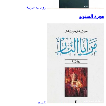
روايات عربية
هجرة السنونو
تفسير