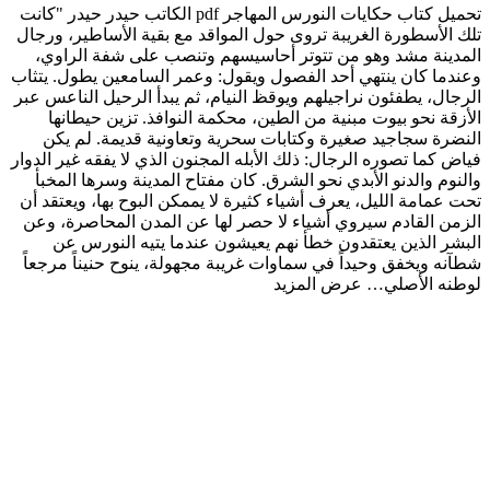
تحميل كتاب حكايات النورس المهاجر pdf الكاتب حيدر حيدر "كانت
تلك الأسطورة الغريبة تروى حول المواقد مع بقية الأساطير، ورجال
المدينة مشد وهو من تتوتر أحاسيسهم وتنصب على شفة الراوي،
وعندما كان ينتهي أحد الفصول ويقول: وعمر السامعين يطول. يتثاب
الرجال، يطفئون نراجيلهم ويوقظ النيام، ثم يبدأ الرحيل الناعس عبر
الأزقة نحو بيوت مبنية من الطين، محكمة النوافذ. تزين حيطانها
النضرة سجاجيد صغيرة وكتابات سحرية وتعاونية قديمة. لم يكن
فياض كما تصوره الرجال: ذلك الأبله المجنون الذي لا يفقه غير الدوار
والنوم والدنو الأبدي نحو الشرق. كان مفتاح المدينة وسرها المخبأ
تحت عمامة الليل، يعرف أشياء كثيرة لا يممكن البوح بها، ويعتقد أن
الزمن القادم سيروي أشياء لا حصر لها عن المدن المحاصرة، وعن
البشر الذين يعتقدون خطأ نهم يعيشون عندما يتيه النورس عن
شطآنه ويخفق وحيداً في سماوات غريبة مجهولة، ينوح حنيناً مرجعاً
لوطنه الأصلي…
عرض المزيد