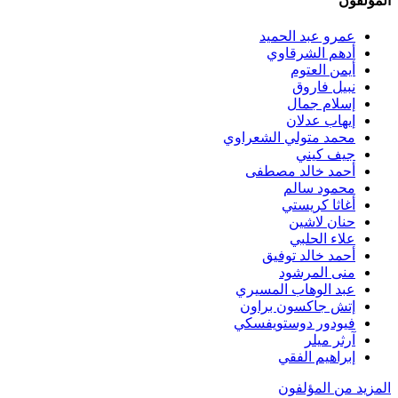
المؤلفون
عمرو عبد الحميد
أدهم الشرقاوي
أيمن العتوم
نبيل فاروق
إسلام جمال
إيهاب عدلان
محمد متولي الشعراوي
جيف كيني
أحمد خالد مصطفى
محمود سالم
أغاثا كريستي
حنان لاشين
علاء الحلبي
أحمد خالد توفيق
منى المرشود
عبد الوهاب المسيري
إتش جاكسون براون
فيودور دوستويفسكي
آرثر ميلر
إبراهيم الفقي
المزيد من المؤلفون