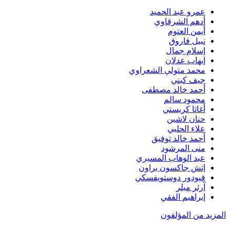
عمرو عبد الحميد
أدهم الشرقاوي
أيمن العتوم
نبيل فاروق
إسلام جمال
إيهاب عدلان
محمد متولي الشعراوي
جيف كيني
أحمد خالد مصطفى
محمود سالم
أغاثا كريستي
حنان لاشين
علاء الحلبي
أحمد خالد توفيق
منى المرشود
عبد الوهاب المسيري
إتش جاكسون براون
فيودور دوستويفسكي
آرثر ميلر
إبراهيم الفقي
المزيد من المؤلفون