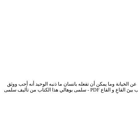
حدث كاتبتها عن الخيانة وما يمكن أن تفعله بانسان ما ذنبه الوحيد أنه أحب ووثق
وكيف تدفع به من فوق إلى تحت ويبقى هناك عالقا بين قاعين يحاول أن يلملم نفسه التي انكسرت ويجمع بقاياه التي تفرقت هناك. تحميل كتاب بينَ القاعِ و القاع PDF - سلمى بوهالي هذا الكتاب من تأليف سلمى