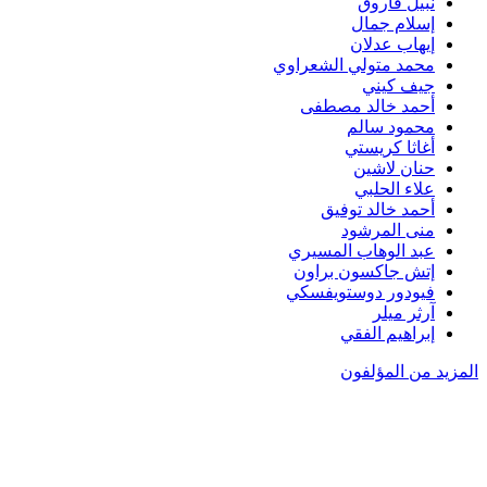
نبيل فاروق
إسلام جمال
إيهاب عدلان
محمد متولي الشعراوي
جيف كيني
أحمد خالد مصطفى
محمود سالم
أغاثا كريستي
حنان لاشين
علاء الحلبي
أحمد خالد توفيق
منى المرشود
عبد الوهاب المسيري
إتش جاكسون براون
فيودور دوستويفسكي
آرثر ميلر
إبراهيم الفقي
المزيد من المؤلفون