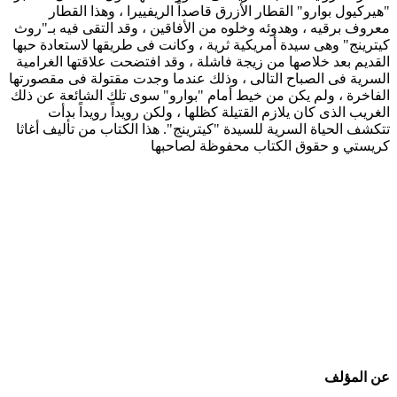
"هيركيول بوارو" القطار الأزرق قاصداً الريفييرا ، وهذا القطار
معروف برقيه ، وهدوئه وخلوه من الأفاقين ، وقد التقى فيه بـ"روث
كيترينج" وهى سيدة أمريكية ثرية ، وكانت فى طريقها لاستعادة حبها
القديم بعد خلاصها من زيجة فاشلة ، وقد افتضحت علاقتها الغرامية
السرية فى الصباح التالى ، وذلك عندما وجدت مقتولة فى مقصورتها
الفاخرة ، ولم يكن من خيط أمام "بوارو" سوى تلك الشائعة عن ذلك
الغريب الذى كان يلازم القتيلة كظلها ، ولكن رويداً رويداً بدأت
تتكشف الحياة السرية للسيدة "كيترينج". هذا الكتاب من تأليف أغاثا
كريستي و حقوق الكتاب محفوظة لصاحبها
عن المؤلف