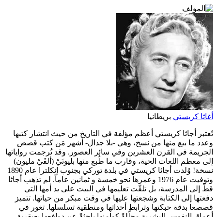
أغاثا كريستي
بريطانيا
تُعتبر أجاثا كريستي أعظم مؤلفة في التاريخ من حيث انتشار كتبها
وعدد ما بيع منها من نسخ، وهي -بلا جدال- أشهر مَن كتب قصص
الجريمة في القرن العشرين وفي سائر العصور. وقد تُرجمت رواياتها
إلى معظم اللغات الحية، وقارب ما طُبع منها بليونَيْ (ألفَيْ مليون)
نسخة! وُلدت أجاثا كريستي في بلدة توركي بجنوب إنكلترا عام 1890
وتوفيت عام 1976 وعمرها نحو خمسة و ثمانين عاماً. لم تذهب أجاثا
قطّ إلى المدرسة، بل تلقّت تعليمها في البيت على يد أمها التي
دفعتها إلى الكتابة وشجعتها عليها في وقت مبكر من حياتها. تتميز
قصصعا بدقة حبكتها وترابط أحداثها ومنطقية تسلسلها. تغور في
أعماق النفوس البشرية محلّلةً كوامنها باحثةً عن دوافعها بعبقرية