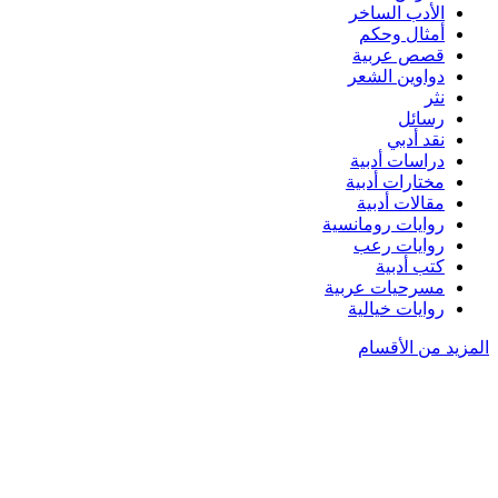
الأدب الساخر
أمثال وحكم
قصص عربية
دواوين الشعر
نثر
رسائل
نقد أدبي
دراسات أدبية
مختارات أدبية
مقالات أدبية
روايات رومانسية
روايات رعب
كتب أدبية
مسرحيات عربية
روايات خيالية
المزيد من الأقسام