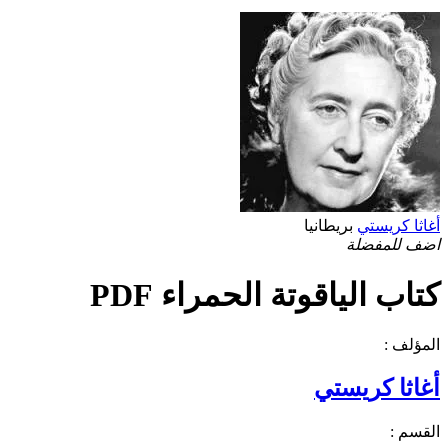
أغاثا كريستي
بريطانيا
اضف للمفضلة
كتاب الياقوتة الحمراء PDF
المؤلف :
أغاثا كريستي
القسم :