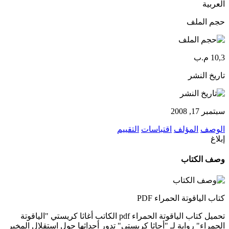
العربية
حجم الملف
10,3 م.ب
تاريخ النشر
سبتمبر 17, 2008
الوصف
المؤلف
اقتباسات
التقييم
إبلاغ
وصف الكتاب
كتاب الياقوتة الحمراء PDF
تحميل كتاب الياقوتة الحمراء pdf الكاتب أغاثا كريستي "الياقوتة
الحمراء" رواية لـ "أجاثا كريستى" تدور أحداثها حول استقلال المخبر