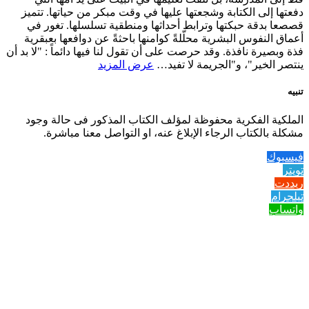
دفعتها إلى الكتابة وشجعتها عليها في وقت مبكر من حياتها. تتميز
قصصعا بدقة حبكتها وترابط أحداثها ومنطقية تسلسلها. تغور في
أعماق النفوس البشرية محلّلةً كوامنها باحثةً عن دوافعها بعبقرية
فذة وبصيرة نافذة. وقد حرصت على أن تقول لنا فيها دائماً : "لا بد أن
ينتصر الخير"، و"الجريمة لا تفيد…
عرض المزيد
تنبيه
الملكية الفكرية محفوظة لمؤلف الكتاب المذكور فى حالة وجود
مشكلة بالكتاب الرجاء الإبلاغ عنه، او التواصل معنا مباشرة.
فيسبوك
تويتر
ريددت
تيلجرام
واتساب