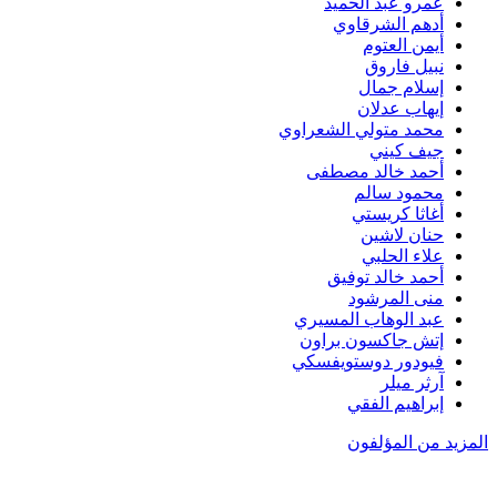
عمرو عبد الحميد
أدهم الشرقاوي
أيمن العتوم
نبيل فاروق
إسلام جمال
إيهاب عدلان
محمد متولي الشعراوي
جيف كيني
أحمد خالد مصطفى
محمود سالم
أغاثا كريستي
حنان لاشين
علاء الحلبي
أحمد خالد توفيق
منى المرشود
عبد الوهاب المسيري
إتش جاكسون براون
فيودور دوستويفسكي
آرثر ميلر
إبراهيم الفقي
المزيد من المؤلفون