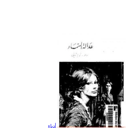
أدباء