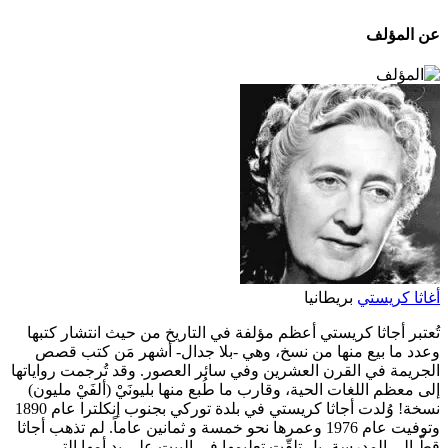
عن المؤلف
أغاثا كريستي
بريطانيا
تُعتبر أجاثا كريستي أعظم مؤلفة في التاريخ من حيث انتشار كتبها
وعدد ما بيع منها من نسخ، وهي -بلا جدال- أشهر مَن كتب قصص
الجريمة في القرن العشرين وفي سائر العصور. وقد تُرجمت رواياتها
إلى معظم اللغات الحية، وقارب ما طُبع منها بليونَيْ (ألفَيْ مليون)
نسخة! وُلدت أجاثا كريستي في بلدة توركي بجنوب إنكلترا عام 1890
وتوفيت عام 1976 وعمرها نحو خمسة و ثمانين عاماً. لم تذهب أجاثا
قطّ إلى المدرسة، بل تلقّت تعليمها في البيت على يد أمها التي