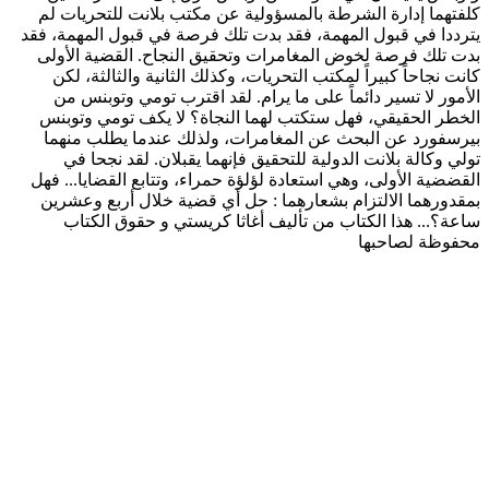
كلفتهما إدارة الشرطة بالمسؤولية عن مكتب بلانت للتحريات لم
يترددا في قبول المهمة، فقد بدت تلك فرصة في قبول المهمة، فقد
بدت تلك فرصة لخوض المغامرات وتحقيق النجاح. القضية الأولى
كانت نجاحاً كبيراً لمكتب التحريات، وكذلك الثانية والثالثة، لكن
الأمور لا تسير دائماً على ما يرام. لقد اقترب تومي وتوبنس من
الخطر الحقيقي، فهل ستكتب لهما النجاة؟ لا يكف تومي وتوبنس
بيرسفورد عن البحث عن المغامرات، ولذلك عندما يطلب منهما
تولي وكالة بلانت الدولية للتحقيق فإنهما يقبلان. لقد نجحا في
القضضية الأولى، وهي استعادة لؤلؤة حمراء، وتتابع القضايا... فهل
بمقدورهما الالتزام بشعارهما : حل أي قضية خلال أربع وعشرين
ساعة؟... هذا الكتاب من تأليف أغاثا كريستي و حقوق الكتاب
محفوظة لصاحبها