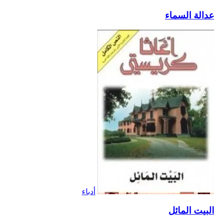
عدالة السماء
أدباء
البيت المائل