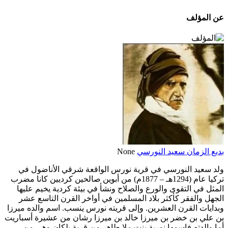
عن المؤلف
بديع الزمان سعيد النورسي
None
ولد سعيد النورسي في قرية نورس الواقعة شرقي الأناضول في
تركيا عام (1294هـ – 1877م) من أبوين صالحين كرديين كانا مضرب
المثل في التقوى والورع والصلاح ونشأ في بيئة كردية يخيم عليها
الجهل والفقر كأكثر بلاد المسلمين في أواخر القرن التاسع عشر
وبدايات القرن العشرين. وإلى قريته نورس ينسب. اسم والده ميرزا
بن علي بن خضر بن ميرزا خالد بن ميرزا رشان من عشيرة أسباريت
أما والدته فاسمها نورية بنت ملا طاهر من قرية بلكان وهي من