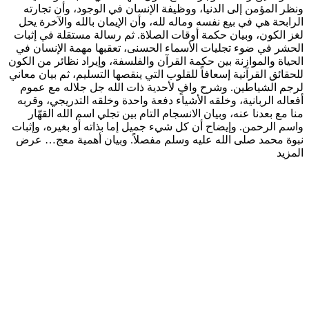
ونظر المؤمن إلى الدنيا، ووظيفة الإنسان في الوجود، وأن تجارته
الرابحة هي في بيع نفسه وماله لله، وأن الإيمان بالله والآخرة يحل
لغز الكون، وبيان حكمة أوقات الصلاة. ثم رسالة مستقلة في إثبات
الحشر في ضوء تجليات الأسماء الحسنى، تعقبها مهمة الإنسان في
الحياة والموازنة بين حكمة القرآن والفلسفة، وإيراد نظائر من الكون
للحقائق القرآنية إسعافاً للقلوب التي ينقصها التسليم، ثم بيان معاني
لرجم الشياطين. وشرح وافٍ لأحدية ذات الله جل جلاله مع عموم
أفعاله الربانية، وخلقه الأشياء دفعة واحدة وخلقه التدريجي، وقربه
منا مع بعدنا عنه، وبيان الانسجام التام بين تجلي اسم الله القهّار
واسم الرحمن. وإيضاح أن كل شيء جميل إما بذاته أو بغيره، وإثبات
نبوة محمد صلى الله عليه وسلم مفصلاً. وبيان أهمية معج…
عرض
المزيد