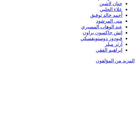
حنان لاشين
علاء الحلبي
أحمد خالد توفيق
منى المرشود
عبد الوهاب المسيري
إتش جاكسون براون
فيودور دوستويفسكي
آرثر ميلر
إبراهيم الفقي
المزيد من المؤلفون