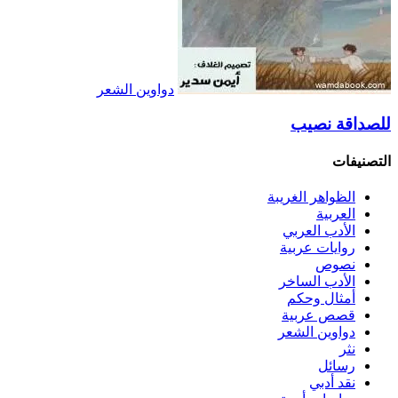
دواوين الشعر
للصداقة نصيب
التصنيفات
الظواهر الغريبة‏
العربية
الأدب العربي
روايات عربية
نصوص
الأدب الساخر
أمثال وحكم
قصص عربية
دواوين الشعر
نثر
رسائل
نقد أدبي