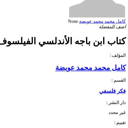
كامل محمد محمد عويضة
None
اضف للمفضلة
كتاب ابن باجه الأندلسي الفيلسوف ال
المؤلف :
كامل محمد محمد عويضة
القسم :
فكر فلسفي
دار النشر :
غير محدد
تقييم :