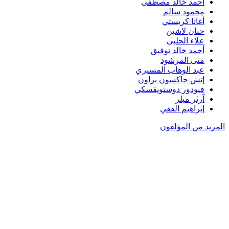
أحمد خالد مصطفى
محمود سالم
أغاثا كريستي
حنان لاشين
علاء الحلبي
أحمد خالد توفيق
منى المرشود
عبد الوهاب المسيري
إتش جاكسون براون
فيودور دوستويفسكي
آرثر ميلر
إبراهيم الفقي
المزيد من المؤلفون