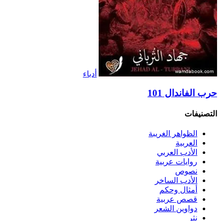
أدباء
حرب الفاندال 101
التصنيفات
الظواهر الغريبة‏
العربية
الأدب العربي
روايات عربية
نصوص
الأدب الساخر
أمثال وحكم
قصص عربية
دواوين الشعر
نثر