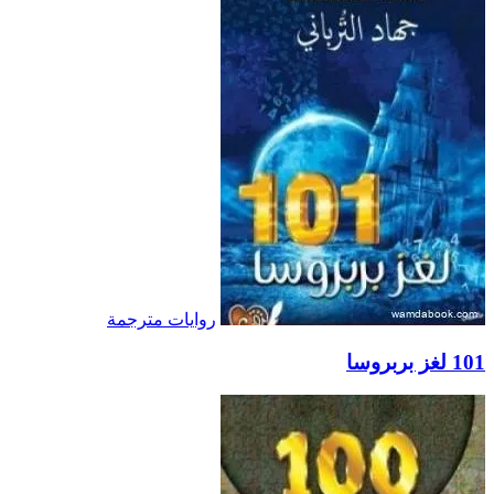
روايات مترجمة
101 لغز بربروسا