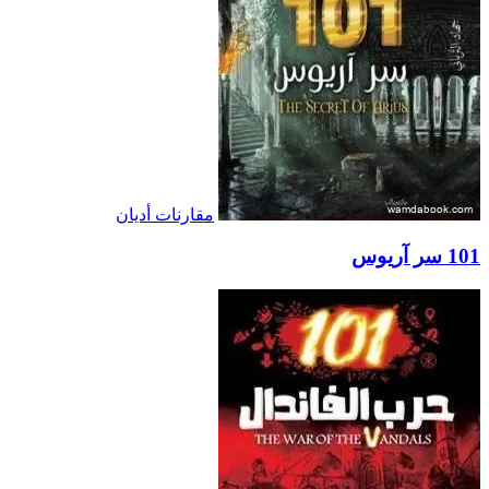
مقارنات أديان
101 سر آريوس