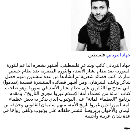
جهاد الترباني
فلسطين
جهاد الترباني كاتب وشاعر فلسطيني، أشتهر بشعره الداعم للثورة
السورية ضد نظام بشار الأسد ، والثورة المصرية ضد نظام حسني
مبارك، كتب قصائد شعرية تم إنشادها من عدة منشدين منهم فضل
شاكر ونايف الشرهان، ومن أشهر قصائده المنتشرة قصيدة (تقدموا)
التي يمدح بها الثائرين على نظام بشار الأسد في سوريا. وهو صاحب
كتاب "مائة من عظماء أمة الإسلام غيروا مجرى التاريخ"، ومقدم
برنامج "العظماء المائة" على اليوتيوب الذي يذكر به بعض عظماء
المسلمين الذين غيروا تاريخ الأمة، منهم سليمان القانوني وحذيفة بن
اليمان والأخوان بربروسا. تنتشر حلقاته على يوتيوب وتلقى رواجًا في
عدة بلدان عربية وأجنبية
تنبيه