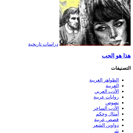
دراسات تاريخية
هذا هو الحب
التصنيفات
الظواهر الغريبة‏
العربية
الأدب العربي
روايات عربية
نصوص
الأدب الساخر
أمثال وحكم
قصص عربية
دواوين الشعر
نثر