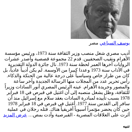
يوسف السباعي
مصر
أديب مصري شغل منصب وزير الثقافة سنة 1973، ورئيس مؤسسة
الأهرام ونقيب الصحفيين. قدم 22 مجموعة قصصية وأصدر عشرات
الروايات آخرها العمر لحظة سنة 1973. نال جائزة الدولة التقديرية
في الآداب سنة 1973 وعددا كبيرا من الأوسمة. لم يكن أديباً عادياً، بل
كان من طراز خاص وسياسياً على درجة عالية من الحنكة والذكاء.
رأس تحرير عدد من المجلات منها الرسالة الجديدة وآخر ساعة
والمصور وجريدة الأهرام. عينه الرئيس المصري أنور السادات وزيراً
للثقافة، وظل يشغل منصبه إلى أن اغتيل في قبرص في 18 فبراير
1978 بسبب تأييده لمبادرة السادات بعقد سلام مع إسرائيل منذ أن
سافر إلى القدس سنة 1977. أغتيل في قبرص في 18 فبراير 1978
حين كان يحضر مؤتمراً آسيوياً أفريقياً هناك. قتله رجلان في عملية
أثرت على العلاقات المصرية - القبرصية وأدت بمص…
عرض المزيد
تنبيه