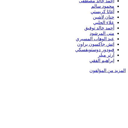
أحمد خالد مصطفى
محمود سالم
أغاثا كريستي
حنان لاشين
علاء الحلبي
أحمد خالد توفيق
منى المرشود
عبد الوهاب المسيري
إتش جاكسون براون
فيودور دوستويفسكي
آرثر ميلر
إبراهيم الفقي
المزيد من المؤلفون