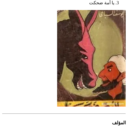
يا أمة ضحكت
المؤلف