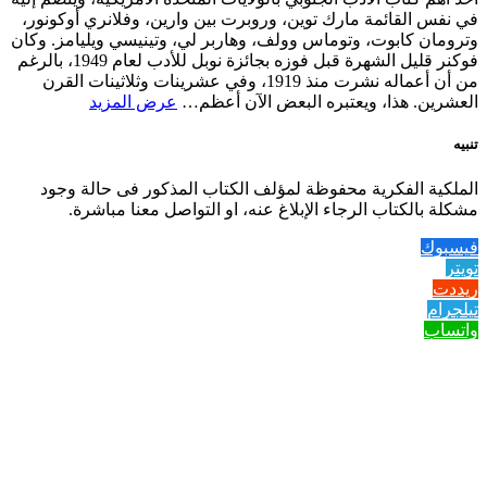
في نفس القائمة مارك توين، وروبرت بين وارين، وفلانري أوكونور،
وترومان كابوت، وتوماس وولف، وهاربر لي، وتينيسي ويليامز. وكان
فوكنر قليل الشهرة قبل فوزه بجائزة نوبل للأدب لعام 1949، بالرغم
من أن أعماله نشرت منذ 1919، وفي عشرينات وثلاثينات القرن
العشرين. هذا، ويعتبره البعض الآن أعظم…
عرض المزيد
تنبيه
الملكية الفكرية محفوظة لمؤلف الكتاب المذكور فى حالة وجود
مشكلة بالكتاب الرجاء الإبلاغ عنه، او التواصل معنا مباشرة.
فيسبوك
تويتر
ريددت
تيلجرام
واتساب