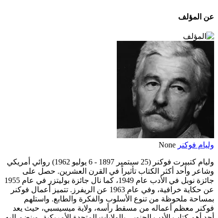
عن المؤلف
وليام فوكنر
None
وليام كتبيرت فوكنر (25 سبتمبر 1897 - 6 يوليو 1962) روائي أمريكي
وشاعر وأحد أكثر الكتاب تأثيراً في القرن العشرين. حصل على
جائزة نوبل في الأدب عام 1949، كما نال جائزة بوليتزر في عام 1955
عن حكاية خرافية، وفي عام 1963 عن الريفرز. تتميز أعمال فوكنر
بمساحة ملحوظة من تنوع الأسلوب والفكرة والطابع. واستلهم
فوكنر معظم أعماله من مسقط رأسه، ولاية ميسيسبي، حيث يعد
أحد أهم كتاب الأدب الجنوبي بالولايات المتحدة الأمريكية، وينضم إليه