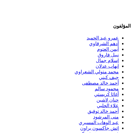
المؤلفون
عمرو عبد الحميد
أدهم الشرقاوي
أيمن العتوم
نبيل فاروق
إسلام جمال
إيهاب عدلان
محمد متولي الشعراوي
جيف كيني
أحمد خالد مصطفى
محمود سالم
أغاثا كريستي
حنان لاشين
علاء الحلبي
أحمد خالد توفيق
منى المرشود
عبد الوهاب المسيري
إتش جاكسون براون