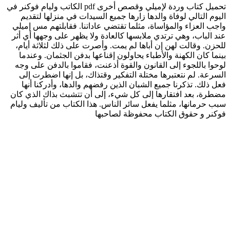
تحميل كتاب وردة لإميلي وقصص أخرى pdf الكاتب وليام فوكنر في
اليوم التالي لوفاة والدها زارها جميع السيدات في منزلها لتقديم
واجب العزاء والمؤاساة، مثلما تقتضي عاداتنا. فقابلتهم مس إميلي
عند الباب، وهي ترتدي ملابسها كالعادة ولا يظهر على وجهها أي أثر
للحزن. وقالت لهن إن أباها لم يمت. وأصرت على ذلك لثلاثة أيام،
بينما كان الكهنة والأطباء يحاولون إقناعها بدفن الجثمان. وعندما
لوحوا باللجوء إلى القانون والقوة أذعنت، فقاموا بالدفن على وجه
السرعة. لم نتعتبرها مختلة التفكير وقتذاك، بل إنها اضطرت إلى
فعل ذلك. تذكرنا جميع الشبان الذين رفضهم والدها، وأدركنا أنها
مضطرة، بعد افتقارها إلى كل شيء، إلى أن تتشبث بذاك الذي كان
سبب حرمانها، مثلما يفعل سائر الناس. هذا الكتاب من تأليف وليام
فوكنر و حقوق الكتاب محفوظة لصاحبها