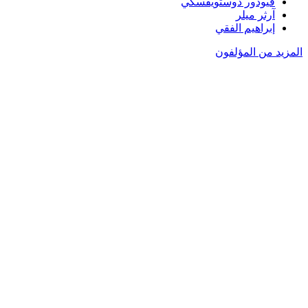
فيودور دوستويفسكي
آرثر ميلر
إبراهيم الفقي
المزيد من المؤلفون