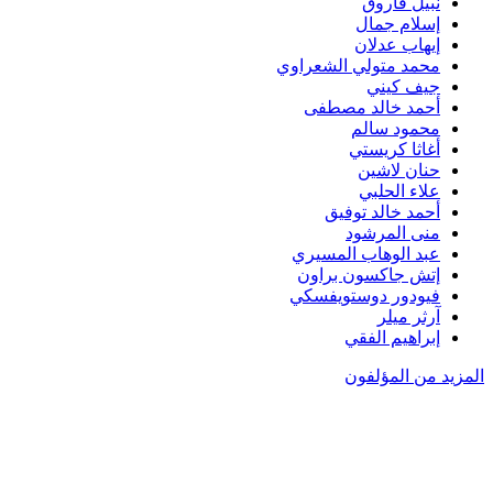
نبيل فاروق
إسلام جمال
إيهاب عدلان
محمد متولي الشعراوي
جيف كيني
أحمد خالد مصطفى
محمود سالم
أغاثا كريستي
حنان لاشين
علاء الحلبي
أحمد خالد توفيق
منى المرشود
عبد الوهاب المسيري
إتش جاكسون براون
فيودور دوستويفسكي
آرثر ميلر
إبراهيم الفقي
المزيد من المؤلفون