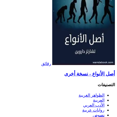
رقائق
أصل الأنواع - نسخة أخرى
التصنيفات
الظواهر الغريبة‏
العربية
الأدب العربي
روايات عربية
نصوص