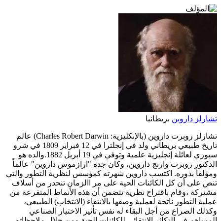
تشارلز داروين
بريطانيا
تشارلز روبرت داروين (بالإنكليزية: Charles Robert Darwin) عالم
تاريخ طبيعي بريطاني ولد في إنجلترا في 12 فبراير 1809 في شرو
سبوري لعائلة إنجليزية علمية وتوفي في 19 أبريل 1882.والده هو
الدكتور روبرت وارنج داروين، وكان جده "ارازموس داروين" عالماً
ومؤلفاً بدوره. اكتسب داروين شهرته كمؤسس لنظرية التطور والتي
تنص على أن كل الكائنات الحية على مر االزمان تنحدر من أسلاف
مشتركة ،وقام باقتراح نظرية تتضمن أن هذه الأنماط المتفرعة من
عملية التطور ناتجة لعملية وصفها بالانتقاء (الانتخاب) الطبيعي،
وكذلك الصراع من أجل البقاء له نفس تأثير الاختيار الصناعي
المساهم في التكاثر الانتقائي للكائنات الحية.ومن خلال ملاحظاته