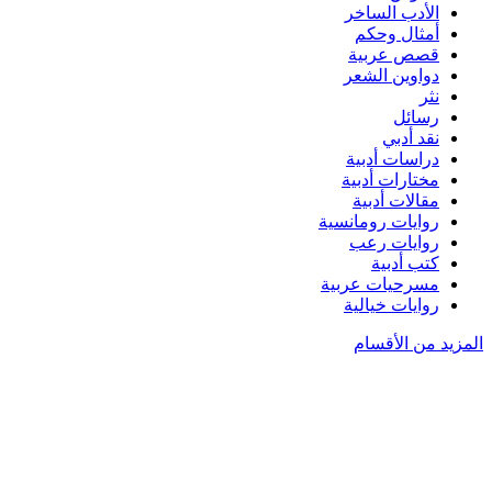
الأدب الساخر
أمثال وحكم
قصص عربية
دواوين الشعر
نثر
رسائل
نقد أدبي
دراسات أدبية
مختارات أدبية
مقالات أدبية
روايات رومانسية
روايات رعب
كتب أدبية
مسرحيات عربية
روايات خيالية
المزيد من الأقسام