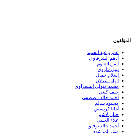
المؤلفون
عمرو عبد الحميد
أدهم الشرقاوي
أيمن العتوم
نبيل فاروق
إسلام جمال
إيهاب عدلان
محمد متولي الشعراوي
جيف كيني
أحمد خالد مصطفى
محمود سالم
أغاثا كريستي
حنان لاشين
علاء الحلبي
أحمد خالد توفيق
منى المرشود