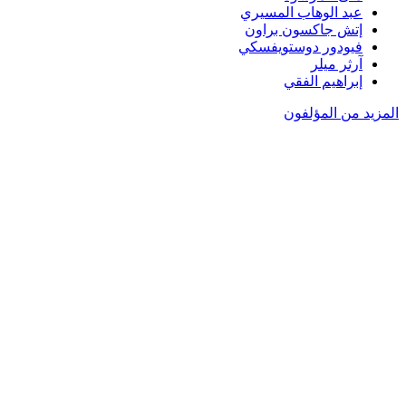
عبد الوهاب المسيري
إتش جاكسون براون
فيودور دوستويفسكي
آرثر ميلر
إبراهيم الفقي
المزيد من المؤلفون