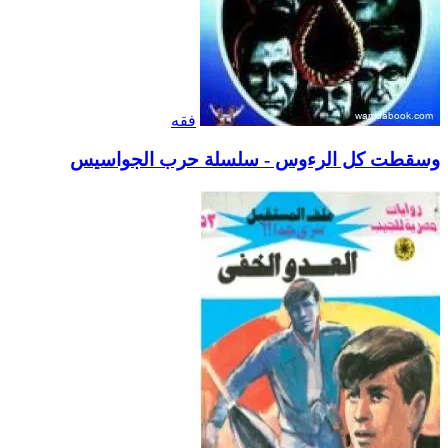
فقه
وسقطت كل الرءوس - سلسلة حرب الجواسيس