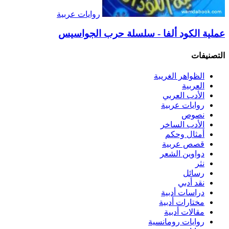
روايات عربية
عملية الكود ألفا - سلسلة حرب الجواسيس
التصنيفات
الظواهر الغريبة‏
العربية
الأدب العربي
روايات عربية
نصوص
الأدب الساخر
أمثال وحكم
قصص عربية
دواوين الشعر
نثر
رسائل
نقد أدبي
دراسات أدبية
مختارات أدبية
مقالات أدبية
روايات رومانسية