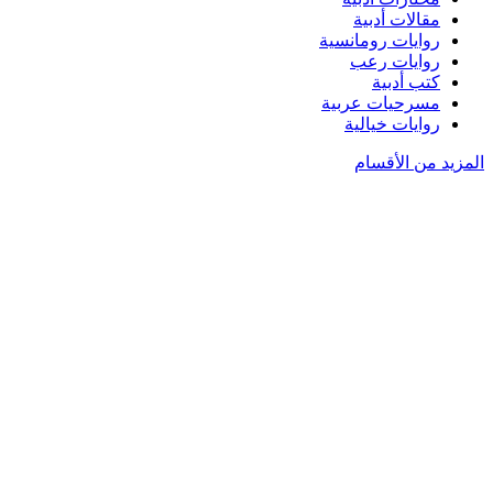
مقالات أدبية
روايات رومانسية
روايات رعب
كتب أدبية
مسرحيات عربية
روايات خيالية
المزيد من الأقسام