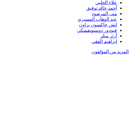
علاء الحلبي
أحمد خالد توفيق
منى المرشود
عبد الوهاب المسيري
إتش جاكسون براون
فيودور دوستويفسكي
آرثر ميلر
إبراهيم الفقي
المزيد من المؤلفون