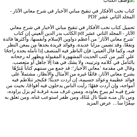
كتاب نخب الأفكار في تنقيح مباني الأخبار في شرح معاني الآثار -
المجلد الثاني عشر PDF
تحميل كتاب نخب الأفكار في تنقيح مباني الأخبار في شرح معاني
الآثار - المجلد الثاني عشر pdf الكاتب بدر الدين العيني إن كتاب
’شرح معاني الآثار‘ من أعظم دواوين الإسلام وأنفسها، وأكثرها فائدة
ونفعًا، وقد تضمن مزايا عديدة، وفوائد فريدة يجدها من يمعن النظر
فيه، وكما قال العيني: فإن الناظر فيه المنصف إذا تأمله يجده راجحًا
على كثير من كتب الحديث المشهورة المقبولة ويظهر له رجحانه
بالتأمل في كلامه وترتيبه، ولا يشك في هذا إلا جاهل أو متعصب.
وقال في مقدمة ’معاني الأخيار‘: قد جمع من سننهم كتاباً مُترَّهًا
بشرح معاني الآثار، فائقًا غيره من الأمثال والأنظار، مشتملاً على
فوائد عظيمة وعوائد جسيمة، إن أردت حديثًا؛ فكبحر تتلاطم فيه
أمواجه، وإن أردت فقهًا؛ رأيت الناس يدخلون فيه أفواجًا، بحيث من
شرع فيـه لم يبرح يعاوده، وممن غرف منـه غرفـة لم يزل يراوده،
ومن نال منـه شيئًا نال مُنَاهُ، ومن ظفر استوعب غناه، ومن تعلق به
سِفْرًا سا…
عرض المزيد