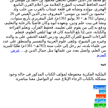
أحمد الحافظ المحدث المؤرخ العلامة من أعلام القرن التاسع
الهجري. مولده ونشأته في قلعة عينتاب بالقرب من حلب ولد
"محمود بن أحمد بن موسى" المعروف ببدر الدين العيني في 26
رمضان 762 هـ = 30 يوليو 1361م)، قبل المقريزي بأربع سنوات،
ونشأ في بيت علم ودين، وتعهده أبوه وكان قاضيًا بالرعاية والتعليم،
ودفع به إلى من يقوم على تعليمه، فحفظ القرآن، وتعلم القراءة
والكتابة، حتى إذا بلغ الثامنة كان قد تهيأ لتلقي العلوم، فتعلم
القراءات السبع للقرآن الكريم، ودرس الفقه الحنفي على يد والده
وغيره من الشيوخ، وتلقى علوم العربية والتفسير والمنطق على عدد
من علماء بلدته، ثم رحل إلى حلب سنة (783هـ= 1381م) طلبًا للمزيد
من العلم، واتصل بعدد من علمائها مثل جمال الدين ي…
عرض
المزيد
تنبيه
الملكية الفكرية محفوظة لمؤلف الكتاب المذكور فى حالة وجود
مشكلة بالكتاب الرجاء الإبلاغ عنه، او التواصل معنا مباشرة.
فيسبوك
تويتر
ريددت
تيلجرام
واتساب