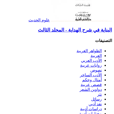
علوم الحديث
البناية في شرح الهداية - المجلد الثالث
التصنيفات
الظواهر الغريبة‏
العربية
الأدب العربي
روايات عربية
نصوص
الأدب الساخر
أمثال وحكم
قصص عربية
دواوين الشعر
نثر
رسائل
نقد أدبي
دراسات أدبية
مختارات أدبية