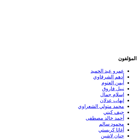
المؤلفون
عمرو عبد الحميد
أدهم الشرقاوي
أيمن العتوم
نبيل فاروق
إسلام جمال
إيهاب عدلان
محمد متولي الشعراوي
جيف كيني
أحمد خالد مصطفى
محمود سالم
أغاثا كريستي
حنان لاشين