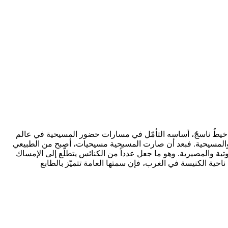
ن الدراسات التي يربط بينها خيطٌ ناسجٌ، أساسه التأمّل في مسارات حضور المسيحية في عالم
حن والمسيحية. فبعد أن صارت المسيحية مسيحيات، أصبح من الطبيعي
تية والمصيرية. وهو ما جعل عدداً من الكنائس يتطلّع إلى الإمساك
من ناحية الكنيسة في الغرب، فإن سمتها العامة تتميّز بالطابع