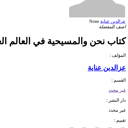
عزالدين عناية
None
اضف للمفضلة
كتاب نحن والمسيحية في العالم العرب
المؤلف :
عزالدين عناية
القسم :
غير محدد
دار النشر :
غير محدد
تقييم :