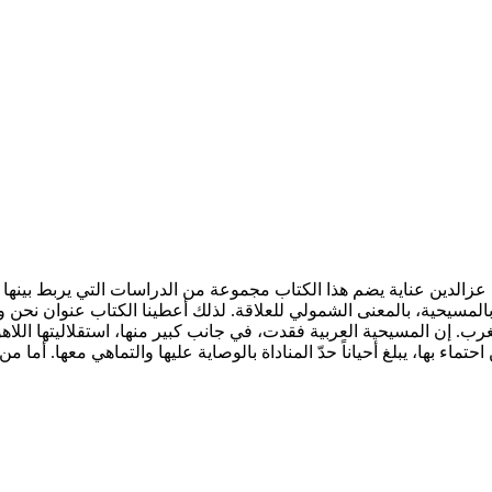
 نحن والمسيحية في العالم العربي وفي العالم pdf الكاتب عزالدين عناية يضم هذا الكتاب مجموعة م
نا بالمسيحية، بالمعنى الشمولي للعلاقة. لذلك أعطينا الكتاب عنوان ن
. إن المسيحية العربية فقدت، في جانب كبير منها، استقلاليتها اللاهو
تماء بها، يبلغ أحياناً حدّ المناداة بالوصاية عليها والتماهي معها. أما 