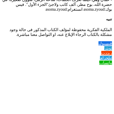
حضرة الله، بوح مطر، ألف كاتب ولاجئ"الجزء الأول". فيس
بوك:asoma.zyoud انستغرام:asoma.zyoud
تنبيه
الملكية الفكرية محفوظة لمؤلف الكتاب المذكور فى حالة وجود
مشكلة بالكتاب الرجاء الإبلاغ عنه، او التواصل معنا مباشرة.
فيسبوك
تويتر
ريددت
تيلجرام
واتساب