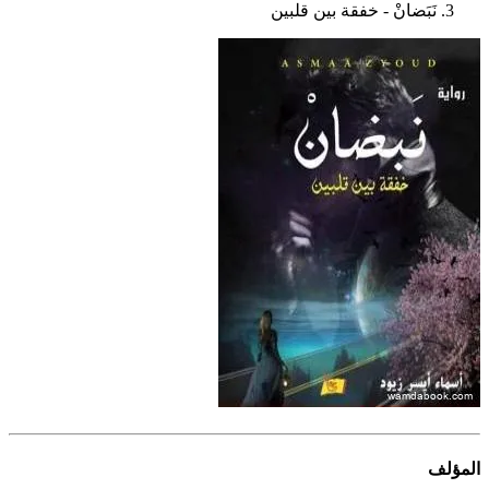
نَبَضانْ - خفقة بين قلبين
المؤلف