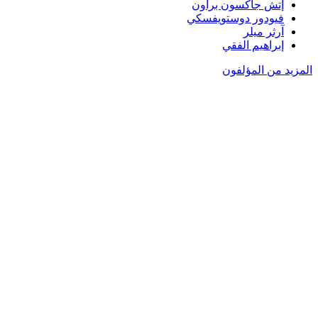
إتش جاكسون براون
فيودور دوستويفسكي
آرثر ميلر
إبراهيم الفقي
المزيد من المؤلفون