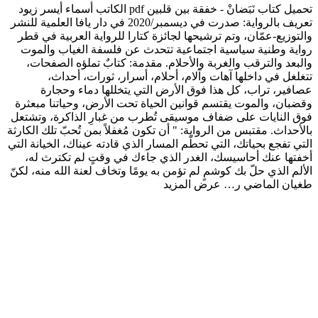
تحميل كتاب نَبَضانْ - خفقة بين قلبين pdf الكاتب أسماء أيسر زيود
تعريف بالرواية: صدرت في ديسمبر/2020 في دار يافا العلمية للنشر
والتوزيع-عمّان، وتم ترشيحها لجائزة كتارا للرواية العربية في قطر
رواية وطنية سياسية اجتماعية تتحدث عن فلسفة الغياب والموت
والبعد والترقب والغربة والأحلام. مقدمة: كتابٌ تملؤه الصفحات،
تتغلغل في داخلها آهات وآلام، أحلام، أسرار، ثورات، أحداث،
عصافير، تراب، كل هذا فوق الأرض التي يتخللها دماء وحجارة
وقضبان، والموت يقتسم قوانين الحياة تحت الأرض، وحياتنا مبعثرة
فوق النايات على ضفاف موسيقى تُطرب من غبارِ الذاكرة، وتشتعل
بالأحداث. مقتبس من الرواية: " أن تكون مُغفلاً بمن تُحبّ تلك الكارثة
التي تفجع بحياتك، التي تحطّم المسار الذي قادته عيناك، الخيانة التي
أخفتها عنك أحاسيسك، الغدر الذي جاءك في وقتٍ لم تكترث له،
الألم الذي حلّ بك كوشمٍ لم تؤمن به يومًا وتخاف لعنة الله منه، لكنّ
طغيان الماضي ر…
عرض المزيد