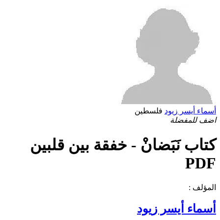
أسماء أيسر زيود
فلسطين
اضف للمفضلة
كتاب نَبَضانْ - خفقة بين قلبين
PDF
المؤلف :
أسماء أيسر زيود