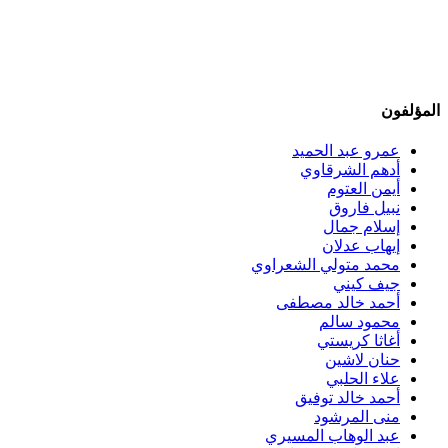
المؤلفون
عمرو عبد الحميد
أدهم الشرقاوي
أيمن العتوم
نبيل فاروق
إسلام جمال
إيهاب عدلان
محمد متولي الشعراوي
جيف كيني
أحمد خالد مصطفى
محمود سالم
أغاثا كريستي
حنان لاشين
علاء الحلبي
أحمد خالد توفيق
منى المرشود
عبد الوهاب المسيري