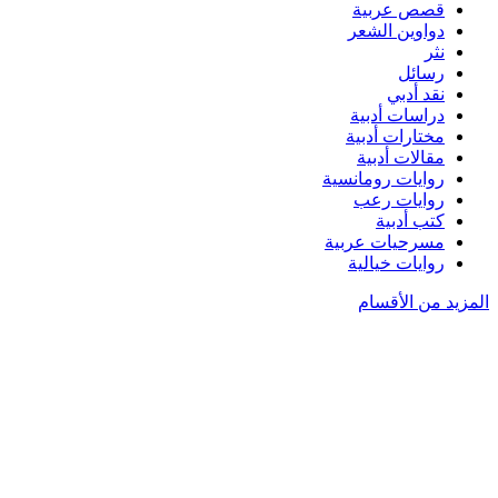
قصص عربية
دواوين الشعر
نثر
رسائل
نقد أدبي
دراسات أدبية
مختارات أدبية
مقالات أدبية
روايات رومانسية
روايات رعب
كتب أدبية
مسرحيات عربية
روايات خيالية
المزيد من الأقسام