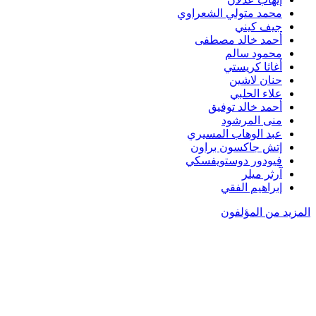
محمد متولي الشعراوي
جيف كيني
أحمد خالد مصطفى
محمود سالم
أغاثا كريستي
حنان لاشين
علاء الحلبي
أحمد خالد توفيق
منى المرشود
عبد الوهاب المسيري
إتش جاكسون براون
فيودور دوستويفسكي
آرثر ميلر
إبراهيم الفقي
المزيد من المؤلفون