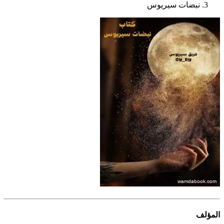
نبضات سيريوس
المؤلف