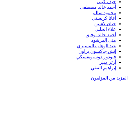
جيف كيني
أحمد خالد مصطفى
محمود سالم
أغاثا كريستي
حنان لاشين
علاء الحلبي
أحمد خالد توفيق
منى المرشود
عبد الوهاب المسيري
إتش جاكسون براون
فيودور دوستويفسكي
آرثر ميلر
إبراهيم الفقي
المزيد من المؤلفون