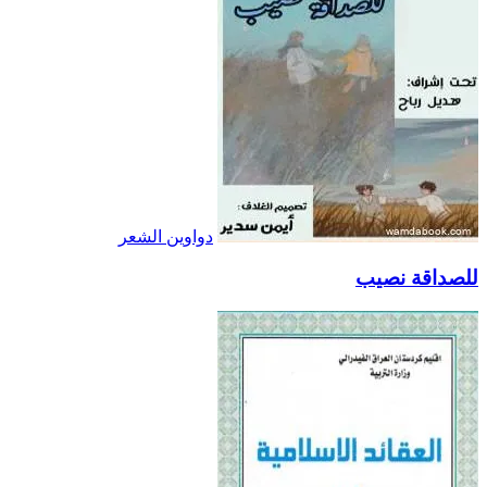
دواوين الشعر
للصداقة نصيب