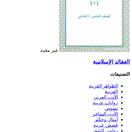
غير محدد
العقائد الإسلامية
التصنيفات
الظواهر الغريبة‏
العربية
الأدب العربي
روايات عربية
نصوص
الأدب الساخر
أمثال وحكم
قصص عربية
دواوين الشعر