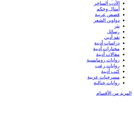
الأدب الساخر
أمثال وحكم
قصص عربية
دواوين الشعر
نثر
رسائل
نقد أدبي
دراسات أدبية
مختارات أدبية
مقالات أدبية
روايات رومانسية
روايات رعب
كتب أدبية
مسرحيات عربية
روايات خيالية
المزيد من الأقسام