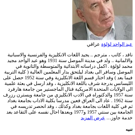
عبد الواحد لؤلؤة
عراقي
ناقد ، كاتب ، مترجم .. يجيد اللغات الانكليزية والفرنسية والاسبانية
والالمانية .. ولد في مدينة الموصل سنة 1931 وهو عبد الواحد مجيد
محمد لؤلؤة . اكمل دراساته الابتدائية والمتوسطة والثانوية في
الموصل وسافر الى بغداد ليلتحق بدار المعلمين العالية ( كلية التربية
فيما بعد ) وقد اختار قسم اللغة الانكليزية وفي سنة 1952 حصل على
الليسانس بدرجة شرف باللغة الانكليزية ، وقد ارسل في بعثة علمية
الى الولايات المتحدة الامريكية فنال الماجستير من جامعة هارفرد
سنة 1957 والدكتوراه في الادب الانكليزي من جامعة ويسترن رزرف
سنة 1962 . عاد الى العراق فعين مدرسا بكلية الاداب بجامعة بغداد
ثم في كلية اللغات بجامعة بغداد وكذلك ، وقد انحصر تدريسه في
الجامعة بين سنتي 1957 و1977 وبعدها احال نفسه على التقاعد بعد
خدمة جاوز…
عرض المزيد
تنبيه