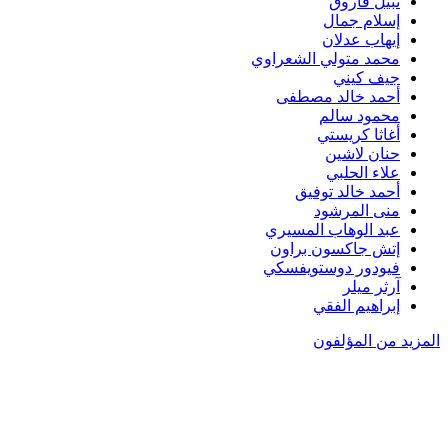
نبيل فاروق
إسلام جمال
إيهاب عدلان
محمد متولي الشعراوي
جيف كيني
أحمد خالد مصطفى
محمود سالم
أغاثا كريستي
حنان لاشين
علاء الحلبي
أحمد خالد توفيق
منى المرشود
عبد الوهاب المسيري
إتش جاكسون براون
فيودور دوستويفسكي
آرثر ميلر
إبراهيم الفقي
المزيد من المؤلفون