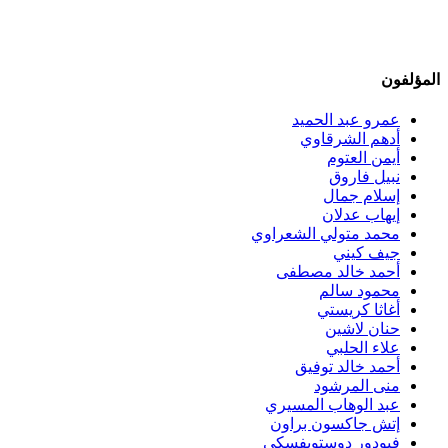
المؤلفون
عمرو عبد الحميد
أدهم الشرقاوي
أيمن العتوم
نبيل فاروق
إسلام جمال
إيهاب عدلان
محمد متولي الشعراوي
جيف كيني
أحمد خالد مصطفى
محمود سالم
أغاثا كريستي
حنان لاشين
علاء الحلبي
أحمد خالد توفيق
منى المرشود
عبد الوهاب المسيري
إتش جاكسون براون
فيودور دوستويفسكي