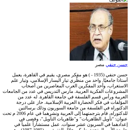
حسن حنفي
مصر
حسن حنفي (1935 - ) هو مفكر مصري، يقيم في القاهرة، يعمل
أستاذا جامعيًا. واحد من منظّري تيار اليسار الإسلامي، وتيار علم
الاستغراب، وأحد المفكرين العرب المعاصرين من أصحاب
المشروعات الفكرية العربية. مارس التدريس في عدد من الجامعات
العربية ورأس قسم الفلسفة في جامعة القاهرة. له عدد من
المؤلفات في فكر الحضارة العربية الإسلامية. حاز على درجة
الدكتوراه في الفلسفة من جامعة السوربون وذلك برسالتين
للدكتوراه، قام بترجمتهما إلى العربية ونشرهما في عام 2006 م تحت
عنوان: "تأويل الظاهريات" و"ظاهريات التأويل"، وقضى في
إعدادهما في السربون عشر سنوات. عمل مستشاراً علمياً في
جامعة الأمم المتحدة بطوكيو خلال الفترة من (1985-1987). وهو