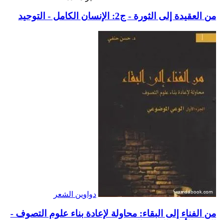
من العقيدة إلى الثورة - ج2: الإنسان الكامل - التوحيد
دواوين الشعر
من الفناء إلى البقاء: محاولة لإعادة بناء علوم التصوف -