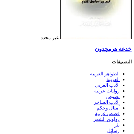
غير محدد
خدعة هرمجدون
التصنيفات
الظواهر الغريبة‏
العربية
الأدب العربي
روايات عربية
نصوص
الأدب الساخر
أمثال وحكم
قصص عربية
دواوين الشعر
نثر
رسائل