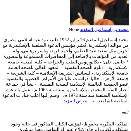
محمد بن إسماعيل المقدم
None
محمد إسماعيل المقدم 26 يوليو 1952 طبيب وداعية اسلامي مصري
من مواليد الإسكندرية، يُعتبر مؤسس الدعوة السلفية بالإسكندرية مع
آخرين مثل سعيد عبد العظيم، وأحمد فريد، وياسر برهامي، وله
العديد من المؤلفات بالإضافة إلى المحاضرات المسموعة والمصورة.
* حاصل على: - بكالوريوس الطب والجراحة – كلية الطب- جامعة
الإسكندرية. - دبلوم الصحة النفسية – المعهد العالي للصحة العامة –
جامعة الإسكندرية. - ليسانس الشريعة الإسلامية – كلية الشريعة –
جامعة الأزهر. - حاليا: دراسات عليا في الأمراض العصبية والنفسية. -
عضو الجمعية العالمية الإسلامية للصحة النفسية . - نشأ في جماعة
أنصار السنة المحمدية بالإسكندرية منذ سنة 1965 م - عمل بالدعوة
الإسلامية السلفية منذ سنة 1972 م. - وضم إليها أغلب قيادات الدعوة
السلفية فيما بعد . -…
عرض المزيد
تنبيه
الملكية الفكرية محفوظة لمؤلف الكتاب المذكور فى حالة وجود
مشكلة بالكتاب الرجاء الإبلاغ عنه، او التواصل معنا مباشرة.