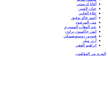
أغاثا كريستي
حنان لاشين
علاء الحلبي
أحمد خالد توفيق
منى المرشود
عبد الوهاب المسيري
إتش جاكسون براون
فيودور دوستويفسكي
آرثر ميلر
إبراهيم الفقي
المزيد من المؤلفون