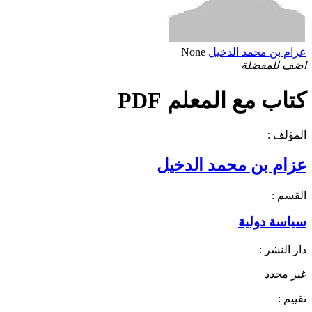
عزام بن محمد الدخيل
None
اضف للمفضلة
كتاب مع المعلم PDF
المؤلف :
عزام بن محمد الدخيل
القسم :
سياسة دولية
دار النشر :
غير محدد
تقييم :