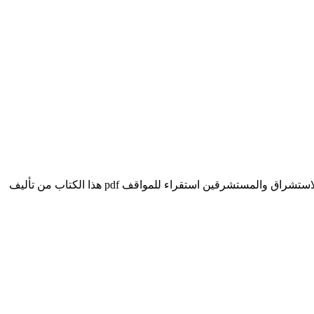
تحميل كتاب مصادر المعلومات عن الاستشراق والمستشرقين - استقراء للمواقف pdf الكاتب علي بن إبراهيم النملة مصادر المعلومات عن الاستشراق والمستشرقين استقراء للمواقف pdf هذا الكتاب من تأليف