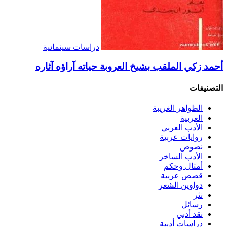
دراسات سينمائية
أحمد زكي الملقب بشيخ العروبة حياته آراؤه آثاره
التصنيفات
الظواهر الغريبة‏
العربية
الأدب العربي
روايات عربية
نصوص
الأدب الساخر
أمثال وحكم
قصص عربية
دواوين الشعر
نثر
رسائل
نقد أدبي
دراسات أدبية