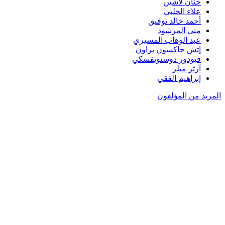
حنان لاشين
علاء الحلبي
أحمد خالد توفيق
منى المرشود
عبد الوهاب المسيري
إتش جاكسون براون
فيودور دوستويفسكي
آرثر ميلر
إبراهيم الفقي
المزيد من المؤلفون