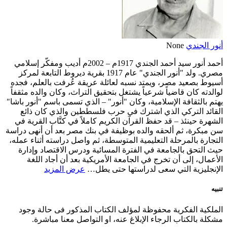
أنور الجندي
None
أحمد أنور سيد أحمد الجندي 1917م – 2002م أديب ومفكّر إسلامي
مصري. ولد "أنور الجندي" عام 1917 بقرية ديروط التابعة لمركز
أسيوط بصعيد مصر، ويمتد نسبه لعائلة عريقة عُرفت بالعلم، فجده
لوالدته كان قاضياً شرعياً يشتغل بتحقيق التراث، وكان والده مثقفاً
يهتم بالثقافة الإسلامية، وكان "أنور" – الذي تسمى باسم "أنور باشا"
القائد التركي الذي اشترك في حرب فلسططين والذي كان ذائع
الشهرة حينئذ – قد حفظ القرآن الكريم كاملاً في كتَّاب القرية في
سن مبكرة، ثم ألحقه والده بوظيفة في بنك مصر بعد أن أنهى دراسة
التجارة بالمرحلة التعليمية المتوسطة، ثم واصل دراسته أثناء عمله،
حيث التحق بالجامعة في الفترة المسائية ودرس الاقتصاد وإدارة
الأعمال، إلى أن تخرج في الجامعة الأمريكية بعد أن أجاد اللغة
الإنجليزية التي سعى لدراستها حتى يطل…
عرض المزيد
تنبيه
الملكية الفكرية محفوظة لمؤلف الكتاب المذكور فى حالة وجود
مشكلة بالكتاب الرجاء الإبلاغ عنه، او التواصل معنا مباشرة.