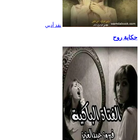
نقد أدبي
حكاية روح