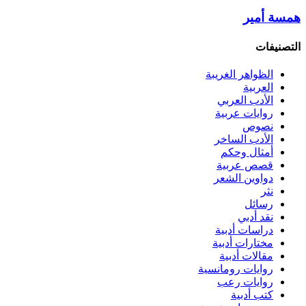
همسة أمير
التصنيفات
الظواهر الغريبة‏
العربية
الأدب العربي
روايات عربية
نصوص
الأدب الساخر
أمثال وحكم
قصص عربية
دواوين الشعر
نثر
رسائل
نقد أدبي
دراسات أدبية
مختارات أدبية
مقالات أدبية
روايات رومانسية
روايات رعب
كتب أدبية