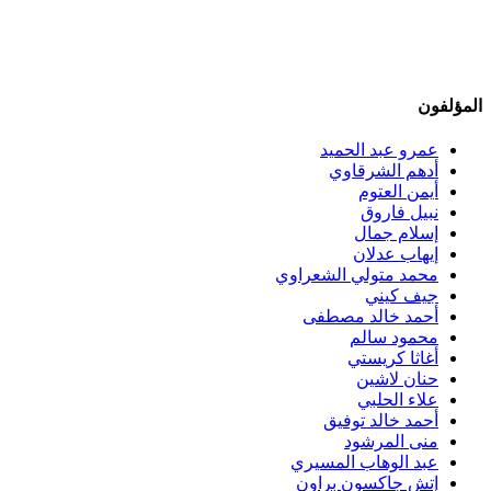
المؤلفون
عمرو عبد الحميد
أدهم الشرقاوي
أيمن العتوم
نبيل فاروق
إسلام جمال
إيهاب عدلان
محمد متولي الشعراوي
جيف كيني
أحمد خالد مصطفى
محمود سالم
أغاثا كريستي
حنان لاشين
علاء الحلبي
أحمد خالد توفيق
منى المرشود
عبد الوهاب المسيري
إتش جاكسون براون