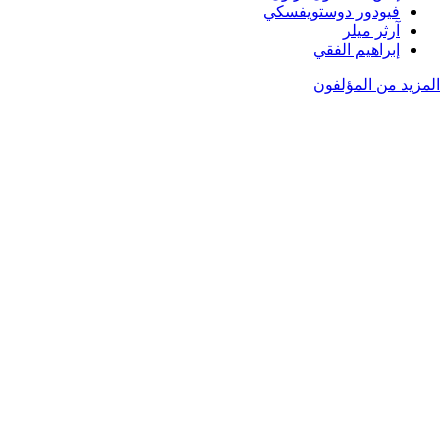
فيودور دوستويفسكي
آرثر ميلر
إبراهيم الفقي
المزيد من المؤلفون