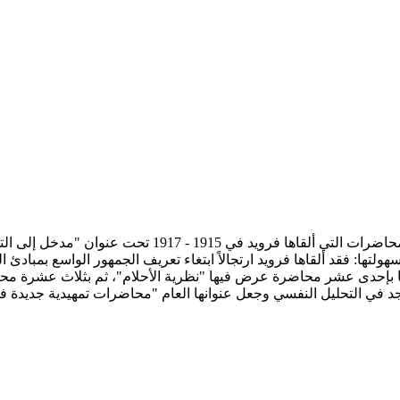
تحميل كتاب مدخل إلى التحليل النفسي pdf الكاتب سيغموند
ولتها: فقد ألقاها فرويد ارتجالاً ابتغاء تعريف الجمهور الواسع بمبادئ
تجد في التحليل النفسي وجعل عنوانها العام "محاضرات تمهيدية جديدة 