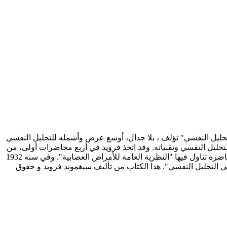
 فرويد المحاضرات التي ألقاها فرويد في 1915 - 1917 تحت عنوان "مدخل إلى التحليل النفسي" تؤلف ، بلا جدال، أوسع عرض وأشمله للتحليل النفسي
 التحليل النفسي وتقنياته. وقد اتخذ فرويد في أربع محاضرات أولى، من
"علم نفس الهفوات" مدخلاً غلى هذا المدخل للتحليل النفيب، ثم أعقبها بإحدى عشر محاضرة عرض فيها "نظرية الأحلام"، ثم بثلاث عشرة محاضرة تناول فيها "النظرية العامة للأمراض العصابية". وفي سنة 1932
في التحليل النفسي". هذا الكتاب من تأليف سيغموند فرويد و حقوق