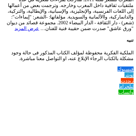
ملتقيات ثقافية داخل المغرب وخارجه. وترجمت بعض من أعمالها
إلى اللغات الفرنسية، والإنجليزية، والإسبانية، والإيطالية، والتركية،
والدانماركية، واالألمانية والسويدية. مؤلفاتها: -الشعر: "إيماءات":
(شعر) - دار الثقافة - الدار البيضاء 2002. مجموعة قصائد من ديوان
"ورق عاشق" صدرت ضمن حقيبة فنية للفنان…
عرض المزيد
تنبيه
الملكية الفكرية محفوظة لمؤلف الكتاب المذكور فى حالة وجود
مشكلة بالكتاب الرجاء الإبلاغ عنه، او التواصل معنا مباشرة.
فيسبوك
تويتر
ريددت
تيلجرام
واتساب