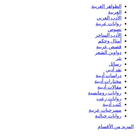
الظواهر الغريبة‏
العربية
الأدب العربي
روايات عربية
نصوص
الأدب الساخر
أمثال وحكم
قصص عربية
دواوين الشعر
نثر
رسائل
نقد أدبي
دراسات أدبية
مختارات أدبية
مقالات أدبية
روايات رومانسية
روايات رعب
كتب أدبية
مسرحيات عربية
روايات خيالية
المزيد من الأقسام