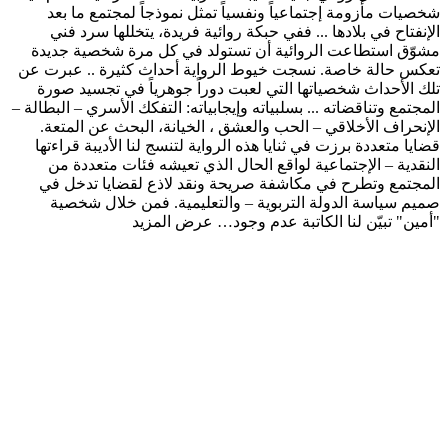
شخصيات مأزومة إجتماعياً ونفسياً تمثل نموذجاً لمجتمع ما بعد
الإنفتاح في بلادها ... ففي حبكة روائية فريدة، يتخللها سرد فني
مشوّق استطاعت الروائية أن تستولد في كل مرة شخصية جديدة
تعكس حالة خاصة. نسجت خيوط الرواية أحداث كثيرة .. عبرت عن
تلك الأحداث شخصياتها التي لعبت دوراً جوهرياً في تجسيد صورة
المجتمع وتناقضاته ... بسلبياته وإيجابياته: التفكك الأسري – البطالة –
الإنحراف الأخلاقي – الحب والعشق ، الخيانة، البحث عن المتعة.
قضايا متعددة برزت في ثنايا هذه الرواية لتنسج لنا الأديبة قراءتها
النقدية – الإجتماعية لواقع الحال الذي تعيشه فئات متعددة من
المجتمع وتطرح في مكاشفة صريحة ونقد لاذع لقضايا تدخل في
صميم سياسة الدولة التربوية – والتعليمية. فمن خلال شخصية
"أمين" تبيّن لنا الكاتبة عدم وجود…
عرض المزيد