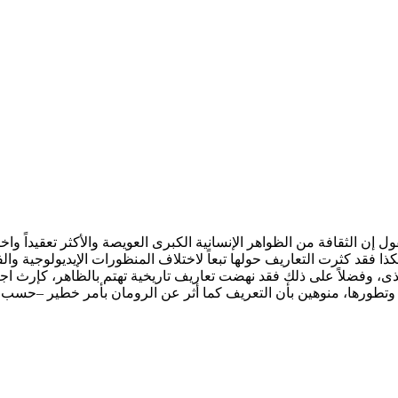
كاتب د. برهان زريق يمكن القول إن الثقافة من الظواهر الإنسانية الكبرى العويصة والأكثر
ذا فقد كثرت التعاريف حولها تبعاً لاختلاف المنظورات الإيديولوجية وا
تذى، وفضلاً على ذلك فقد نهضت تعاريف تاريخية تهتم بالظاهر، كإرث اج
وتطورها، منوهين بأن التعريف كما أثر عن الرومان بأمر خطير –حسب رأي