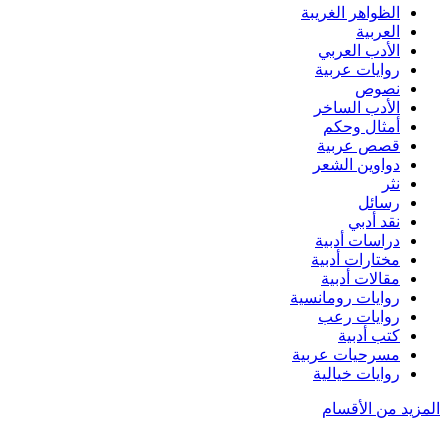
الظواهر الغريبة‏
العربية
الأدب العربي
روايات عربية
نصوص
الأدب الساخر
أمثال وحكم
قصص عربية
دواوين الشعر
نثر
رسائل
نقد أدبي
دراسات أدبية
مختارات أدبية
مقالات أدبية
روايات رومانسية
روايات رعب
كتب أدبية
مسرحيات عربية
روايات خيالية
المزيد من الأقسام