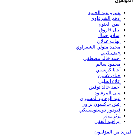
المؤلفون
عمرو عبد الحميد
أدهم الشرقاوي
أيمن العتوم
نبيل فاروق
إسلام جمال
إيهاب عدلان
محمد متولي الشعراوي
جيف كيني
أحمد خالد مصطفى
محمود سالم
أغاثا كريستي
حنان لاشين
علاء الحلبي
أحمد خالد توفيق
منى المرشود
عبد الوهاب المسيري
إتش جاكسون براون
فيودور دوستويفسكي
آرثر ميلر
إبراهيم الفقي
المزيد من المؤلفون