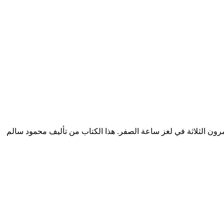
ة الصفر - سلسلة المغامرون الخمسة: 65 pdf الكاتب محمود سالم لغز ساعة الصفر (قصص بوليسية للأولاد #65) المغامرون الثلاثة في لغز ساعة الصفر. هذا الكتاب من تأليف محمود سالم