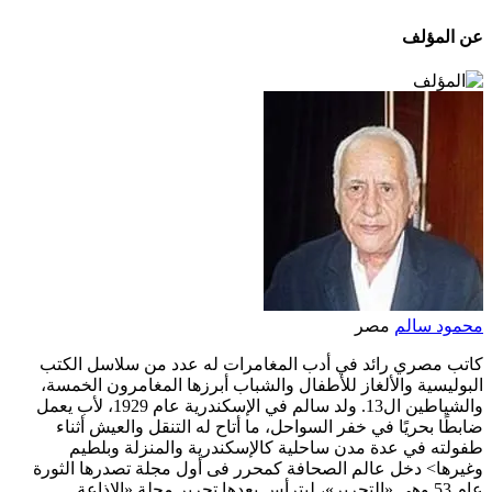
عن المؤلف
محمود سالم
مصر
كاتب مصري رائد في أدب المغامرات له عدد من سلاسل الكتب
البوليسية والألغاز للأطفال والشباب أبرزها المغامرون الخمسة،
والشياطين ال13. ولد سالم في الإسكندرية عام 1929، لأب يعمل
ضابطًا بحريًا في خفر السواحل، ما أتاح له التنقل والعيش أثناء
طفولته في عدة مدن ساحلية كالإسكندرية والمنزلة وبلطيم
وغيرها> دخل عالم الصحافة كمحرر فى أول مجلة تصدرها الثورة
عام 53 وهى «التحرير»، ليترأس بعدها تحرير مجلة «الإذاعة