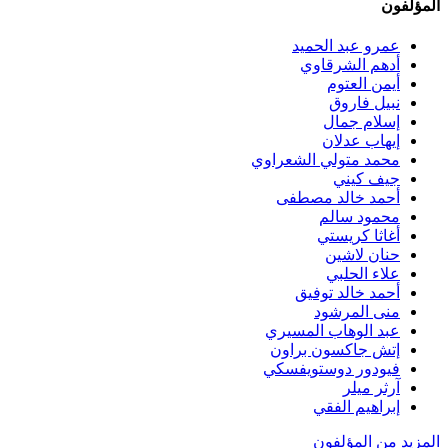
المؤلفون
عمرو عبد الحميد
أدهم الشرقاوي
أيمن العتوم
نبيل فاروق
إسلام جمال
إيهاب عدلان
محمد متولي الشعراوي
جيف كيني
أحمد خالد مصطفى
محمود سالم
أغاثا كريستي
حنان لاشين
علاء الحلبي
أحمد خالد توفيق
منى المرشود
عبد الوهاب المسيري
إتش جاكسون براون
فيودور دوستويفسكي
آرثر ميلر
إبراهيم الفقي
المزيد من المؤلفون