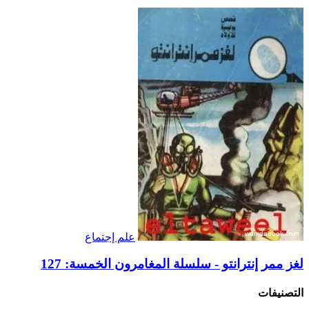
علم إجتماع
لغز ممر إنترانتو - سلسلة المغامرون الخمسة: 127
التصنيفات