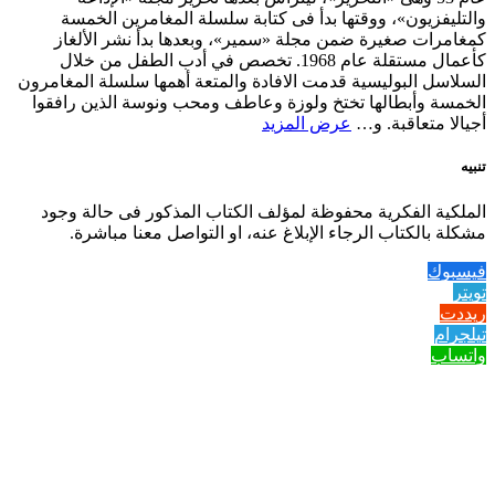
والتليفزيون»، ووقتها بدأ فى كتابة سلسلة المغامرين الخمسة
كمغامرات صغيرة ضمن مجلة «سمير»، وبعدها بدأ نشر الألغاز
كأعمال مستقلة عام 1968. تخصص في أدب الطفل من خلال
السلاسل البوليسية قدمت الافادة والمتعة أهمها سلسلة المغامرون
الخمسة وأبطالها تختخ ولوزة وعاطف ومحب ونوسة الذين رافقوا
أجيالا متعاقبة. و…
عرض المزيد
تنبيه
الملكية الفكرية محفوظة لمؤلف الكتاب المذكور فى حالة وجود
مشكلة بالكتاب الرجاء الإبلاغ عنه، او التواصل معنا مباشرة.
فيسبوك
تويتر
ريددت
تيلجرام
واتساب