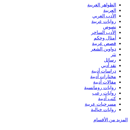
الظواهر الغريبة‏
العربية
الأدب العربي
روايات عربية
نصوص
الأدب الساخر
أمثال وحكم
قصص عربية
دواوين الشعر
نثر
رسائل
نقد أدبي
دراسات أدبية
مختارات أدبية
مقالات أدبية
روايات رومانسية
روايات رعب
كتب أدبية
مسرحيات عربية
روايات خيالية
المزيد من الأقسام