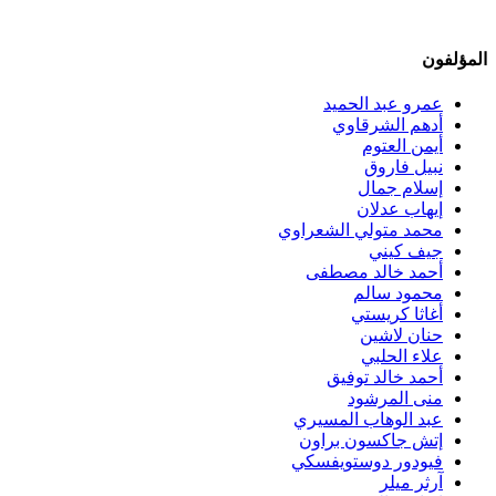
المؤلفون
عمرو عبد الحميد
أدهم الشرقاوي
أيمن العتوم
نبيل فاروق
إسلام جمال
إيهاب عدلان
محمد متولي الشعراوي
جيف كيني
أحمد خالد مصطفى
محمود سالم
أغاثا كريستي
حنان لاشين
علاء الحلبي
أحمد خالد توفيق
منى المرشود
عبد الوهاب المسيري
إتش جاكسون براون
فيودور دوستويفسكي
آرثر ميلر