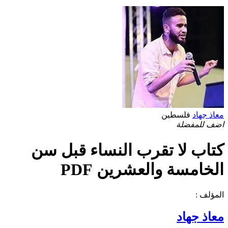
معاذ جهاد
فلسطين
اضف للمفضلة
كتاب لا تقرب النساء قبل سن
الخامسة والعشرين PDF
المؤلف :
معاذ جهاد