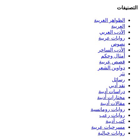
التصنيفات
الظواهر الغريبة‏
العربية
الأدب العربي
روايات عربية
نصوص
الأدب الساخر
أمثال وحكم
قصص عربية
دواوين الشعر
نثر
رسائل
نقد أدبي
دراسات أدبية
مختارات أدبية
مقالات أدبية
روايات رومانسية
روايات رعب
كتب أدبية
مسرحيات عربية
روايات خيالية