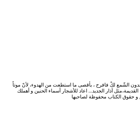
عمر سريع يوقدون الشّمع لكْ فافرح ، بأقصى ما استطعت من الهدوء، لأنّ موتاً
قديمة،مثل آذار الجديد... اعاد للأشجار أسماء الحنين و أهملك
ش و حقوق الكتاب محفوظة لصاحبها