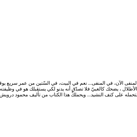
 محمود درويش الآن.... في المنفى الآن، في المنفى... نعم في البيت، في السّتين من 
أطلال ، يضحك كالغبيّ فلا تصدّق أنه يدنو لكي يستقبلك هو في وظيفته ال
لتحمله على كتف النشيد... ويحملكْ هذا الكتاب من تأليف محمود دروي