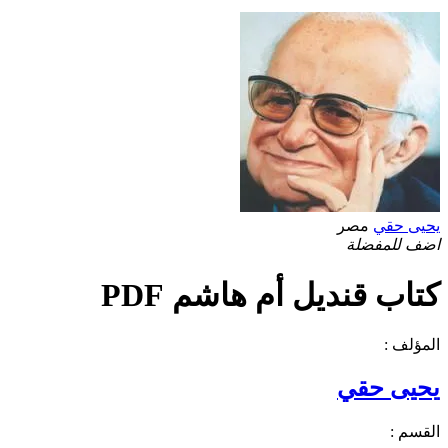
يحيى حقي
مصر
اضف للمفضلة
كتاب قنديل أم هاشم PDF
المؤلف :
يحيى حقي
القسم :