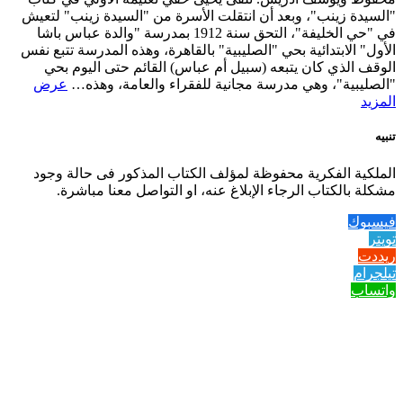
"السيدة زينب"، وبعد أن انتقلت الأسرة من "السيدة زينب" لتعيش
في "حي الخليفة"، التحق سنة 1912 بمدرسة "والدة عباس باشا
الأول" الابتدائية بحي "الصليبية" بالقاهرة، وهذه المدرسة تتبع نفس
الوقف الذي كان يتبعه (سبيل أم عباس) القائم حتى اليوم بحي
"الصليبية"، وهي مدرسة مجانية للفقراء والعامة، وهذه…
عرض
المزيد
تنبيه
الملكية الفكرية محفوظة لمؤلف الكتاب المذكور فى حالة وجود
مشكلة بالكتاب الرجاء الإبلاغ عنه، او التواصل معنا مباشرة.
فيسبوك
تويتر
ريددت
تيلجرام
واتساب