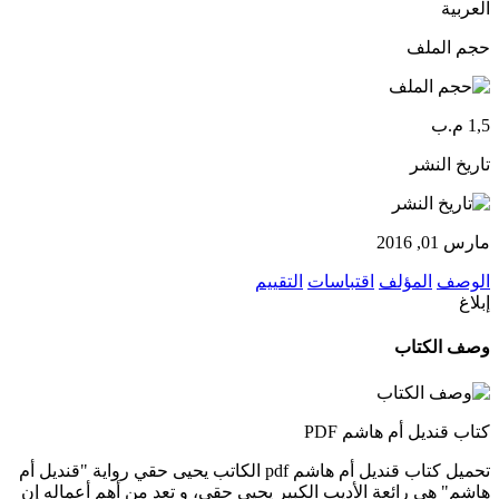
العربية
حجم الملف
1,5 م.ب
تاريخ النشر
مارس 01, 2016
الوصف
المؤلف
اقتباسات
التقييم
إبلاغ
وصف الكتاب
كتاب قنديل أم هاشم PDF
تحميل كتاب قنديل أم هاشم pdf الكاتب يحيى حقي رواية "قنديل أم
هاشم" هى رائعة الأديب الكبير يحيى حقى، و تعد من أهم أعماله إن