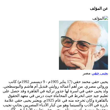
عن المؤلف
يحيى حقي
مصر
يحيى حقي محمد حقي (17 يناير 1905م - 9 ديسمبر 1992م) كاتب
وروائي مصري. من أهم أعماله روايتي قنديل أم هاشم والبوسطجي.
ولد يحيى حقي في أسرة لها جذور تركية في القاهرة وقد حصل على
تعليم جيد حتى انخرط في المحاماة حيث درس في معهد الحقوق
بالقاهرة وكان تخرجه منه في عام 1925م. ويعتبر يحيى حقي علامة
بارزة في الأدب والسينما وهو من كبار الأدباء المصريين بجانب نجيب
محفوظ ويوسف ادريس. تلقى يحيى حقي تعليمه الأوليَّ في كُتَّاب