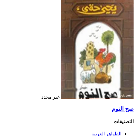
غير محدد
صح النوم
التصنيفات
الظواهر الغريبة‏