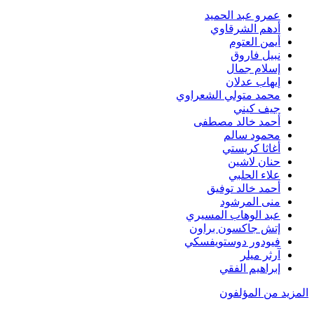
عمرو عبد الحميد
أدهم الشرقاوي
أيمن العتوم
نبيل فاروق
إسلام جمال
إيهاب عدلان
محمد متولي الشعراوي
جيف كيني
أحمد خالد مصطفى
محمود سالم
أغاثا كريستي
حنان لاشين
علاء الحلبي
أحمد خالد توفيق
منى المرشود
عبد الوهاب المسيري
إتش جاكسون براون
فيودور دوستويفسكي
آرثر ميلر
إبراهيم الفقي
المزيد من المؤلفون