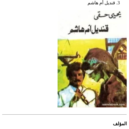
قنديل أم هاشم
المؤلف