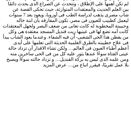
لم تكن أهمها على الإطلاق ، وتتحدث عن الصراع الذى يحدث دائمًا
بين العلم الحديث والمعتقدات المتوارثة، حيث تحكى القصة عن
شاب مصرى يذهب لدراسة الطب فى أوروبا، ويعود بعد 7 سنوات
ليعمل كطبيب للعيون فى مصر، تكون المفارقه بأن ابنة خاله
وحبيبتة المخطوبة له كانت تعانى من ضعف البصر ولجهل المعتقدات
كانت أمه تضع لها فى عينيها زيت قنديل المسجد معتقدة هى وكل
من يقطن هذا الحى الشعبى- أن فيه الشفاء. وعندما يعود الشاب يبدأ
فى علاج خطيبته بالطرق العلمية الحديثة التى تعلمها على أيدى
أعظم أطباء العبون فى العالم… ولكن تشاء الاقدار أن تزداد حالة
عينى الفتاة سوءًا عندها يثور عليه كل من فى الحى ساخرين منه
ومن علمه الذى ليس به بركة القنديل… و تزداد حالته سوءًا ويصبح
بلا عمل تقريبًا، فيقرر اتباع من…
عرض المزيد