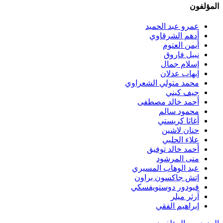
المؤلفون
عمرو عبد الحميد
أدهم الشرقاوي
أيمن العتوم
نبيل فاروق
إسلام جمال
إيهاب عدلان
محمد متولي الشعراوي
جيف كيني
أحمد خالد مصطفى
محمود سالم
أغاثا كريستي
حنان لاشين
علاء الحلبي
أحمد خالد توفيق
منى المرشود
عبد الوهاب المسيري
إتش جاكسون براون
فيودور دوستويفسكي
آرثر ميلر
إبراهيم الفقي