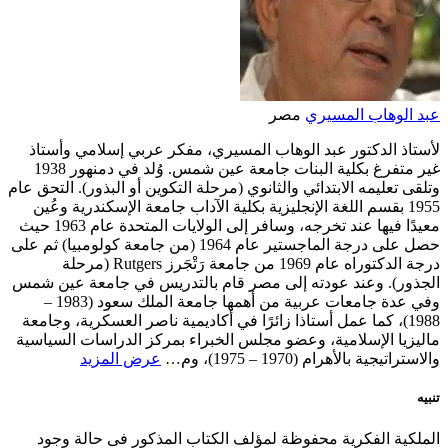
عبد الوهاب المسيري
مصر
لأستاذ الدكتور عبد الوهاب المسيري، مفكر عربي إسلامي وأستاذ
غير متفرغ بكلية البنات جامعة عين شمس. وُلد في دمنهور 1938
وتلقى تعليمه الابتدائي والثانوي (مرحلة التكوين أو البذور). التحق عام
1955 بقسم اللغة الإنجليزية بكلية الآداب جامعة الإسكندرية وعُين
معيدًا فيها عند تخرجه، وسافر إلى الولايات المتحدة عام 1963 حيث
حصل على درجة الماجستير عام 1964 (من جامعة كولومبيا) ثم على
درجة الدكتوراه عام 1969 من جامعة رَتْجَرز Rutgers (مرحلة
الجذور). وعند عودته إلى مصر قام بالتدريس في جامعة عين شمس
وفي عدة جامعات عربية من أهمها جامعة الملك سعود (1983 –
1988)، كما عمل أستاذا زائرًا في أكاديمية ناصر العسكرية، وجامعة
ماليزيا الإسلامية، وعضو مجلس الخبراء بمركز الدراسات السياسية
والاستراتيجية بالأهرام (1970 – 1975)، وم…
عرض المزيد
تنبيه
الملكية الفكرية محفوظة لمؤلف الكتاب المذكور فى حالة وجود