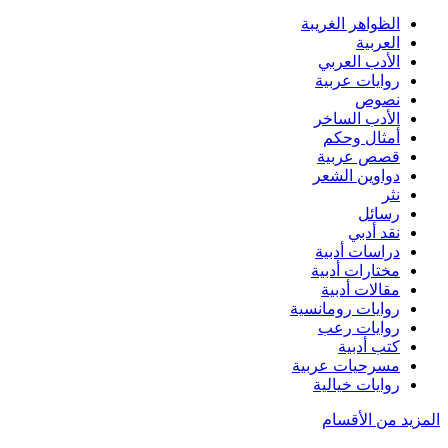
الظواهر الغريبة‏
العربية
الأدب العربي
روايات عربية
نصوص
الأدب الساخر
أمثال وحكم
قصص عربية
دواوين الشعر
نثر
رسائل
نقد أدبي
دراسات أدبية
مختارات أدبية
مقالات أدبية
روايات رومانسية
روايات رعب
كتب أدبية
مسرحيات عربية
روايات خيالية
المزيد من الأقسام