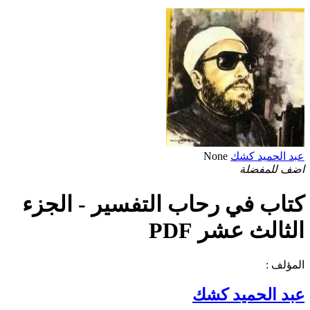
عبد الحميد كشك
None
اضف للمفضلة
كتاب في رحاب التفسير - الجزء
الثالث عشر PDF
المؤلف :
عبد الحميد كشك