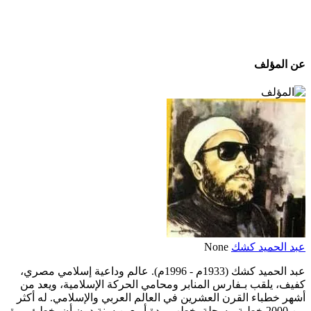
عن المؤلف
عبد الحميد كشك
None
عبد الحميد كشك (1933م - 1996م). عالم وداعية إسلامي مصري،
كفيف، يلقب بـفارس المنابر ومحامي الحركة الإسلامية، ويعد من
أشهر خطباء القرن العشرين في العالم العربي والإسلامي. له أكثر
من 2000 خطبة مسجلة. خطب مدة أربعين سنة دون أن يخطئ مرة