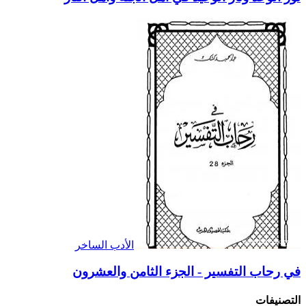
الأدب الساخر
في رحاب التفسير - الجزء الثامن والعشرون
التصنيفات