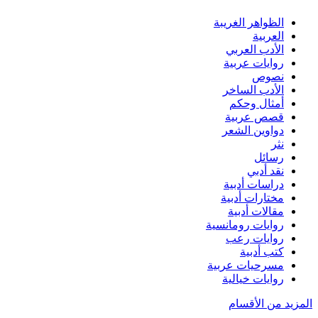
الظواهر الغريبة‏
العربية
الأدب العربي
روايات عربية
نصوص
الأدب الساخر
أمثال وحكم
قصص عربية
دواوين الشعر
نثر
رسائل
نقد أدبي
دراسات أدبية
مختارات أدبية
مقالات أدبية
روايات رومانسية
روايات رعب
كتب أدبية
مسرحيات عربية
روايات خيالية
المزيد من الأقسام