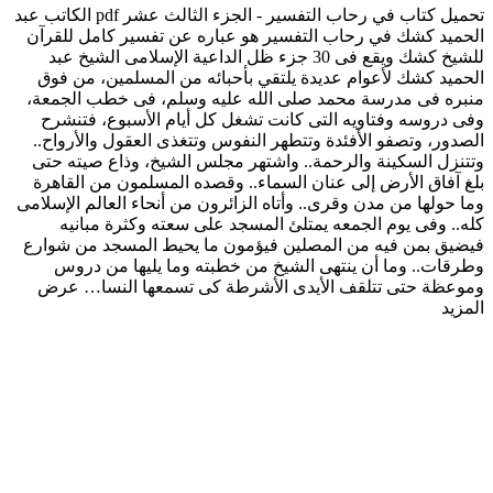
تحميل كتاب في رحاب التفسير - الجزء الثالث عشر pdf الكاتب عبد
الحميد كشك في رحاب التفسير هو عباره عن تفسير كامل للقرآن
للشيخ كشك ويقع فى 30 جزء ظل الداعية الإسلامى الشيخ عبد
الحميد كشك لأعوام عديدة يلتقي بأحبائه من المسلمين، من فوق
منبره فى مدرسة محمد صلى الله عليه وسلم، فى خطب الجمعة،
وفى دروسه وفتاويه التى كانت تشغل كل أيام الأسبوع، فتنشرح
الصدور، وتصفو الأفئدة وتتطهر النفوس وتتغذى العقول والأرواح..
وتتنزل السكينة والرحمة.. واشتهر مجلس الشيخ، وذاع صيته حتى
بلغ آفاق الأرض إلى عنان السماء.. وقصده المسلمون من القاهرة
وما حولها من مدن وقرى.. وأتاه الزائرون من أنحاء العالم الإسلامى
كله.. وفى يوم الجمعه يمتلئ المسجد على سعته وكثرة مبانيه
فيضيق بمن فيه من المصلين فيؤمون ما يحيط المسجد من شوارع
وطرقات.. وما أن ينتهى الشيخ من خطبته وما يليها من دروس
وموعظة حتى تتلقف الأيدى الأشرطة كى تسمعها النسا…
عرض
المزيد