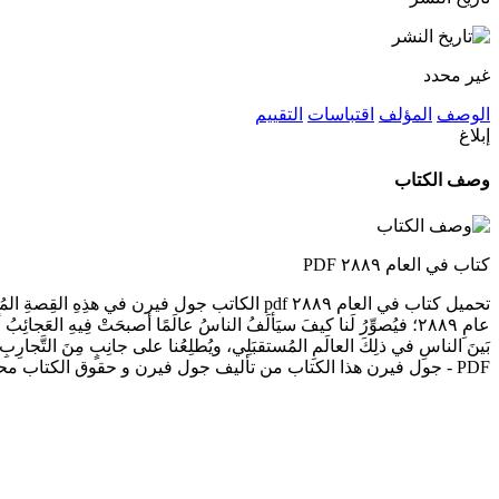
غير محدد
الوصف
المؤلف
اقتباسات
التقييم
إبلاغ
وصف الكتاب
كتاب في العام ٢٨٨٩ PDF
تحميل كتاب في العام ٢٨٨٩ pdf الكاتب جول فيرن في هذ
عامِ ٢٨٨٩؛ فيُصوِّرُ لَنا كيفَ سيَألَفُ الناسُ عالَمًا أصبحَتْ فِيهِ العَجا
PDF - جول فيرن هذا الكتاب من تأليف جول فيرن و حقوق الكتاب محفوظة لصاحبها