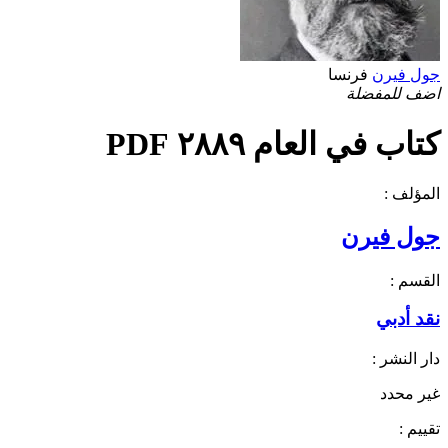
جول فيرن
فرنسا
اضف للمفضلة
كتاب في العام ٢٨٨٩ PDF
المؤلف :
جول فيرن
القسم :
نقد أدبي
دار النشر :
غير محدد
تقييم :