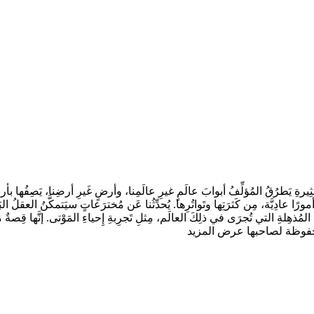
ِهِ القِصةِ المُثِيرةِ يَطرُقُ المُؤلِّفُ أبوابَ عالَمٍ غيرِ عالَمِنا، وأرضٍ غَيرِ أرضِنا، ي
ئِبُ أمورًا عادِيَّة، مِن كَثرَتِها وتَواتُرِها. يُحدِّثُنا عَن مُخترَعاتٍ سيَتمكَّنُ الع
عرض المزيد