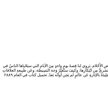
َصِفُها بأرضِ الأَحْلام. يَروِي لنا قِصةَ يومٍ واحدٍ مِنَ الأيامِ التي سيَحْياها الناسُ في
قلُ البَشريُّ مِن ابْتِكارِها، وكيفَ ستُغيِّرُ وَجهَ البَسِيطة، وعَن طَبِيعةِ العلاقاتِ
بَينَ الناسِ في ذلِكَ العالَمِ المُستقبَلِي، ويُطلِعُنا على جانِبٍ مِنَ التَّجارِبِ المُذهِلةِ التي تُجرَى في ذلِكَ العالَم، مِثلِ تَجرِبةِ إِحياءِ المَوْتى. إنَّها قِصةٌ مَلِيئةٌ بالإثارةِ عَن عالَمٍ لَم يَحِن أوانُه بَعدُ. تحميل كتاب في العام ٢٨٨٩