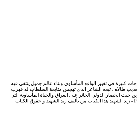
كانت لهم طموحات كبيرة في تغيير الواقع المأساوي وبناء عالم جميل ينتفي فيه
عذيب طالاه ، تبعه الشاعر الذي تهجس متابعة السلطات له فهرب
رين حيث الحصار الدولي الجائر على العراق والحياة المأساوية التي
عاشها العراقيون . رواية تكاد تكون وثيقة ادانة تاريخية لما جرى لبلد كتب عليه ان يتحطم بقرارات دولية. تحميل كتاب فراسخ لآهات تنتظر PDF - زيد الشهيد هذا الكتاب من تأليف زيد الشهيد و حقوق الكتاب